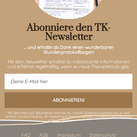
Abonniere den TK-
Newsletter
… und erhalte als Dank einen wunderbaren
Stundenprotokollbogen!
Mit dem Newsletter erhältst du interessante Informationen
und erfährst regelmäßig, wenn es neue Therapietools gibt.
Mit dem Klick auf
Abonnieren
stimmst du unserer
Datenschutzerklärung
zu und
erteilst uns die Erlaubnis, dir Marketing-E-Mails zu senden. Du kannst dich natürlich
jederzeit wieder austragen.
FAQ
AGB
Impressum
Datenschutz