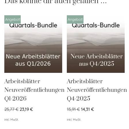
Das könnte dir auch gefallen …
Angebot!
Angebot!
Arbeitsblätter
Arbeitsblätter
Neuveröffentlichungen
Neuveröffentlichungen
Q1-2026
Q4-2025
25,77
€
23,19
€
15,91
€
14,31
€
inkl. MwSt.
inkl. MwSt.