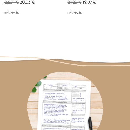
22,27
€
20,03
€
21,20
€
19,07
€
inkl. MwSt.
inkl. MwSt.