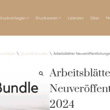
 Druckvorlagen
Druckwaren
Lizenzen
Über
M
ckvorlagen
\
Quartals-Bundles
\
Arbeitsblätter Neuveröffentlichung
Arbeitsblätte
Neuveröffen
2024