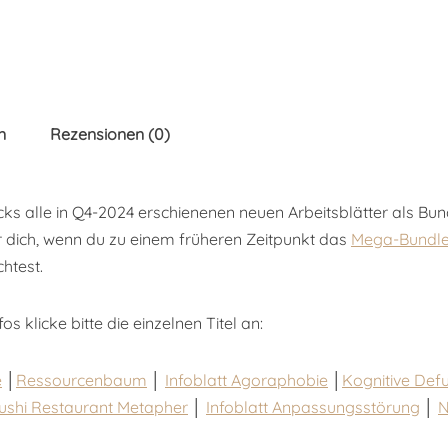
n
Rezensionen (0)
icks alle in Q4-2024 erschienenen neuen Arbeitsblätter als Bu
r dich, wenn du zu einem früheren Zeitpunkt das
Mega-Bundle 
htest.
s klicke bitte die einzelnen Titel an:
e
│
Ressourcenbaum
│
Infoblatt Agoraphobie
│
Kognitive Def
ushi Restaurant Metapher
│
Infoblatt Anpassungsstörung
│
N