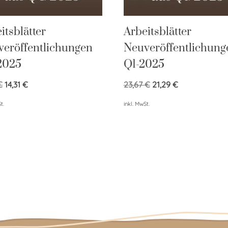
itsblätter
Arbeitsblätter
eröffentlichungen
Neuveröffentlichung
2025
Q1-2025
€
14,31
€
23,67
€
21,29
€
t.
inkl. MwSt.