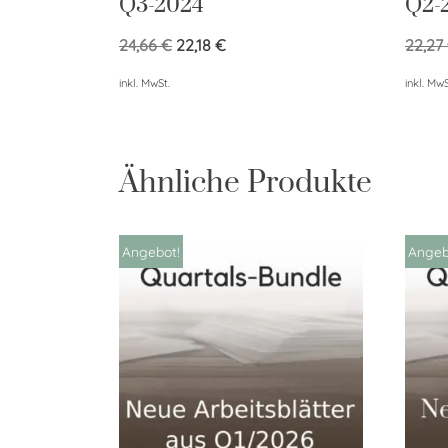
Q3-2024
Q2-
24,66
€
22,18
€
22,27
inkl. MwSt.
inkl. MwS
Ähnliche Produkte
Angebot!
Angeb