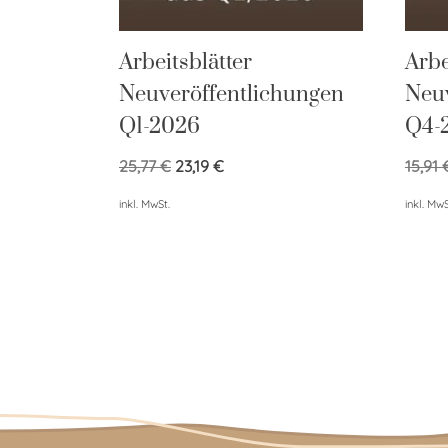
Arbeitsblätter
Arbe
Neuveröffentlichungen
Neuv
Q1-2026
Q4-
25,77
€
23,19
€
15,91
inkl. MwSt.
inkl. MwS