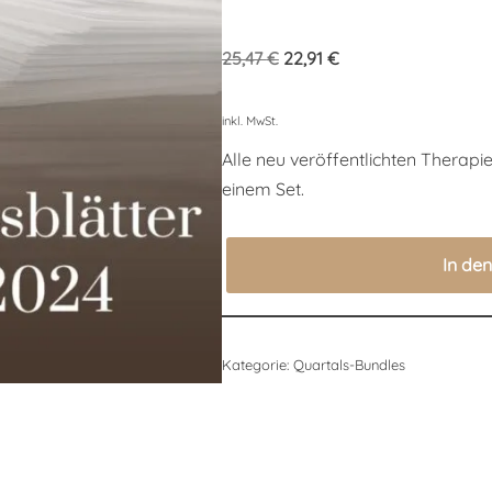
25,47
€
22,91
€
inkl. MwSt.
Alle neu veröffentlichten Therapi
einem Set.
In de
Kategorie:
Quartals-Bundles