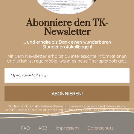
Abonniere den TK-
Newsletter
… und erhalte als Dank einen wunderbaren
Stundenprotokollbogen!
Mit dem Newsletter erhältst du interessante Informationen
und erfährst regelmäßig, wenn es neue Therapietools gibt.
Mit dem Klick auf
Abonnieren
stimmst du unserer
Datenschutzerklärung
zu und
erteilst uns die Erlaubnis, dir Marketing-E-Mails zu senden. Du kannst dich natürlich
jederzeit wieder austragen.
FAQ
AGB
Impressum
Datenschutz