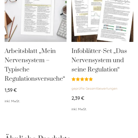
Arbeitsblatt „Mein
Infoblätter-Set „Das
Nervensystem –
Nervensystem und
Typische
seine Regulation“
Regulationsversuche“
Bewertet
geprüfte Gesamtbewertungen
mit
1,59
€
5.00
von 5
2,39
€
inkl. MwSt.
inkl. MwSt.