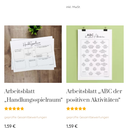
inkl. MwSt.
Arbeitsblatt
Arbeitsblatt „ABC der
„Handlungsspielraum“
positiven Aktivitäten“
Bewertet
Bewertet
geprüfte Gesamtbewertungen
geprüfte Gesamtbewertungen
mit
mit
4.86
4.85
von 5
von 5
1,59
€
1,59
€