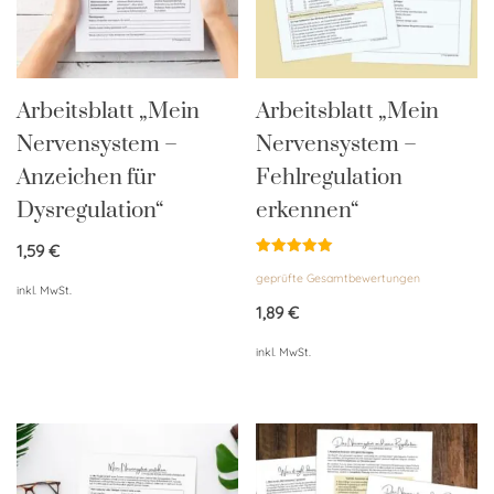
Arbeitsblatt „Mein
Arbeitsblatt „Mein
Nervensystem –
Nervensystem –
Anzeichen für
Fehlregulation
Dysregulation“
erkennen“
1,59
€
Bewertet
geprüfte Gesamtbewertungen
mit
inkl. MwSt.
5.00
von 5
1,89
€
inkl. MwSt.