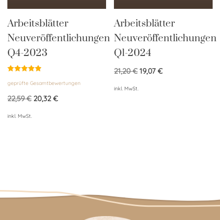
Arbeitsblätter
Arbeitsblätter
Neuveröffentlichungen
Neuveröffentlichungen
Q4-2023
Q1-2024
21,20
€
19,07
€
Bewertet
geprüfte Gesamtbewertungen
mit
inkl. MwSt.
5.00
von 5
22,59
€
20,32
€
inkl. MwSt.