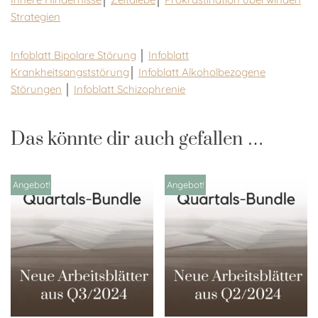
Strategien
Infoblatt Bipolare Störung
│
Infoblatt
Krankheitsangststörung
│
Infoblatt Alkoholbezogene
Störungen
│
Infoblatt Schizophrenie
Das könnte dir auch gefallen …
Angebot!
Angebot!