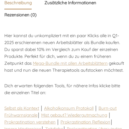
Beschreibung
Zusätzliche Informationen
Rezensionen (0)
Hier kannst du unkompliziert mit ein paar Klicks alle in Q1-
2025 erschienenen neuen Arbeitsblätter als Bundle kaufen.
Du sparst dabei 10% im Vergleich zum Kauf der einzelnen
Produkte. Perfekt für dich, wenn du zu einem früheren
Zeitpunkt das
Mega-Bundle mit allen Arbeitsblättern
gekauft
hast und nun die neuen Therapietools aufstocken möchtest.
Dich erwarten folgenden Tools, für nähere Infos klicke bitte
die einzelnen Titel an:
Selbst als Kontext
│
Alkoholkonsum Protokoll
│
Burn-out
Frühwarnsignale
│
Mist gebaut? Wiedergutmachung
│
Prokrastination verstehen
│
Prokrastination Reflexion
│
Innere Hindernisse
│
Zeitdiebe
│
Prokrastination überwinden