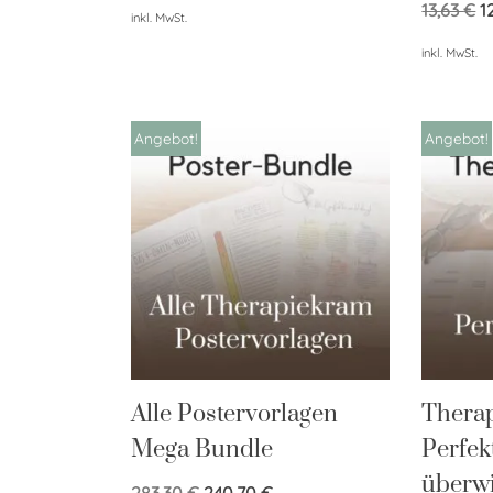
13,63
€
1
inkl. MwSt.
inkl. MwSt.
Angebot!
Angebot!
Alle Postervorlagen
Therap
Mega Bundle
Perfek
überw
283,30
€
240,70
€