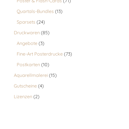
Poster & Flash-Cards
71
Quartals-Bundles
13
Sparsets
24
Druckwaren
85
Angebote
3
Fine-Art Posterdrucke
73
Postkarten
10
Aquarellmalerei
15
Gutscheine
4
Lizenzen
2