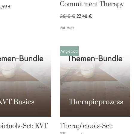
Commitment Therapy
5,59
€
26,10
€
23,48
€
inkl. MwSt.
Angebot!
ietools-Set: KVT
Therapietools-Set: