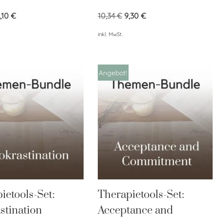
1,10
€
10,34
€
9,30
€
inkl. MwSt.
Angebot!
ietools-Set:
Therapietools-Set:
stination
Acceptance and