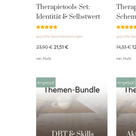
Therapietools-Set:
Therap
Identität & Selbstwert
Schem
Bewertet
Bewertet
geprüfte Gesamtbewertungen
geprüfte G
mit
mit
5.00
5.00
von 5
von 5
23,90
€
21,51
€
14,33
€
1
inkl. MwSt.
inkl. MwSt.
Angebot!
Angebot!