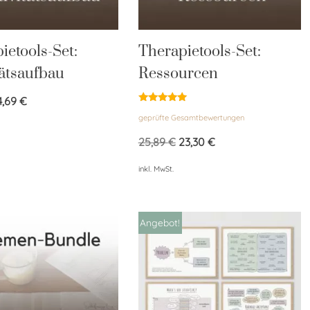
ietools-Set:
Therapietools-Set:
tätsaufbau
Ressourcen
4,69
€
Bewertet
geprüfte Gesamtbewertungen
mit
5.00
von 5
25,89
€
23,30
€
inkl. MwSt.
Angebot!