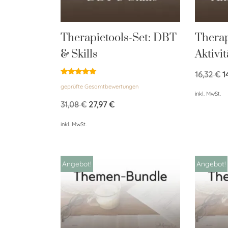
Therapietools-Set: DBT
Therap
& Skills
Aktivi
16,32
€
1
Bewertet
geprüfte Gesamtbewertungen
mit
inkl. MwSt.
5.00
von 5
31,08
€
27,97
€
inkl. MwSt.
Angebot!
Angebot!