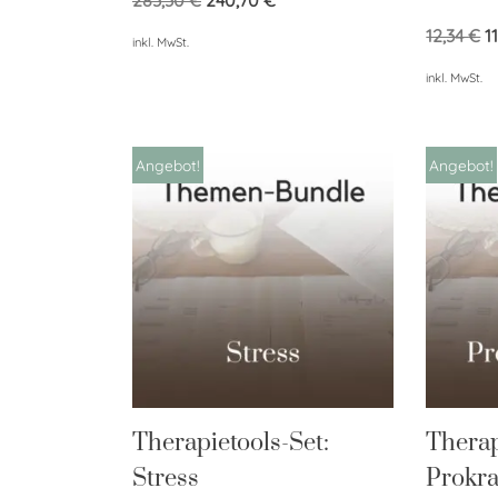
12,34
€
1
inkl. MwSt.
inkl. MwSt.
Angebot!
Angebot!
Therapietools-Set:
Therap
Stress
Prokra