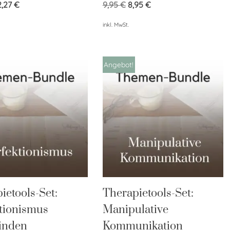
2,27
€
9,95
€
8,95
€
inkl. MwSt.
Angebot!
ietools-Set:
Therapietools-Set:
tionismus
Manipulative
inden
Kommunikation