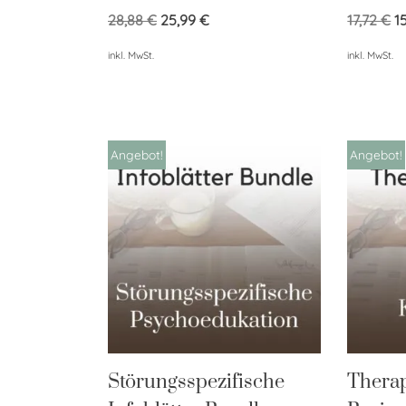
28,88
€
25,99
€
17,72
€
1
inkl. MwSt.
inkl. MwSt.
Angebot!
Angebot!
Störungsspezifische
Therap