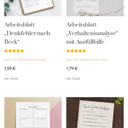
Arbeitsblatt
Arbeitsblatt
„Denkfehler nach
„Verhaltensanalyse“
Beck“
mit Ausfüllhilfe
Bewertet
Bewertet
geprüfte Gesamtbewertungen
geprüfte Gesamtbewertungen
mit
mit
4.85
5.00
von 5
von 5
1,59
€
1,79
€
inkl. MwSt.
inkl. MwSt.