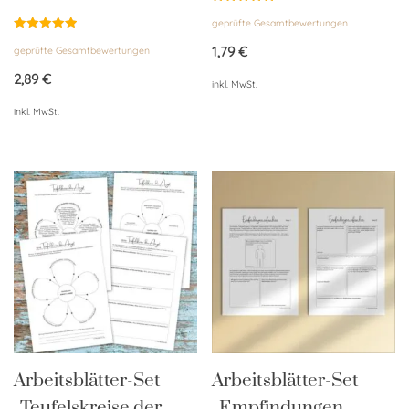
Bewertet
geprüfte Gesamtbewertungen
mit
5.00
Bewertet
von 5
1,79
€
geprüfte Gesamtbewertungen
mit
5.00
von 5
2,89
€
inkl. MwSt.
inkl. MwSt.
Arbeitsblätter-Set
Arbeitsblätter-Set
„Teufelskreise der
„Empfindungen