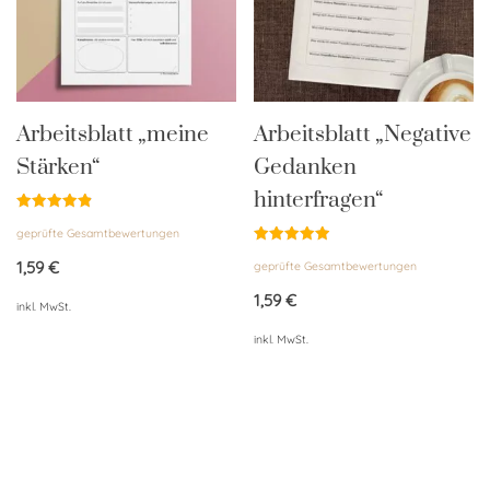
Arbeitsblatt „meine
Arbeitsblatt „Negative
Stärken“
Gedanken
hinterfragen“
Bewertet
geprüfte Gesamtbewertungen
mit
4.90
Bewertet
von 5
1,59
€
geprüfte Gesamtbewertungen
mit
4.94
von 5
1,59
€
inkl. MwSt.
inkl. MwSt.