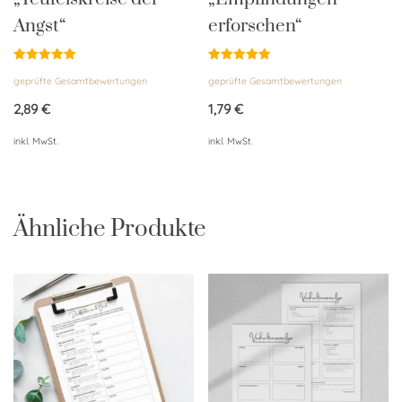
Angst“
erforschen“
Bewertet
Bewertet
geprüfte Gesamtbewertungen
geprüfte Gesamtbewertungen
mit
mit
5.00
5.00
von 5
von 5
2,89
€
1,79
€
inkl. MwSt.
inkl. MwSt.
Ähnliche Produkte