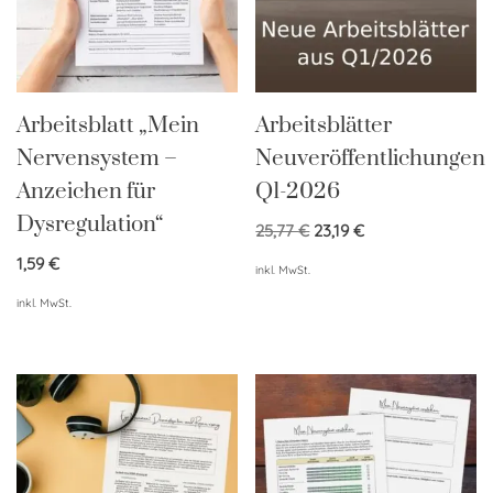
Arbeitsblatt „Mein
Arbeitsblätter
Nervensystem –
Neuveröffentlichungen
Anzeichen für
Q1-2026
Dysregulation“
25,77
€
23,19
€
1,59
€
inkl. MwSt.
inkl. MwSt.