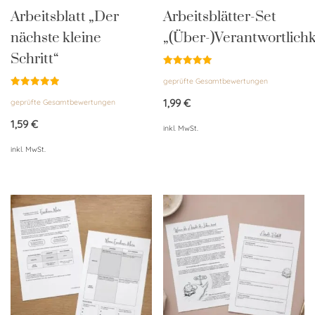
Arbeitsblatt „Der
Arbeitsblätter-Set
nächste kleine
„(Über-)Verantwortlichk
Schritt“
Bewertet
geprüfte Gesamtbewertungen
mit
5.00
Bewertet
von 5
1,99
€
geprüfte Gesamtbewertungen
mit
5.00
von 5
1,59
€
inkl. MwSt.
inkl. MwSt.