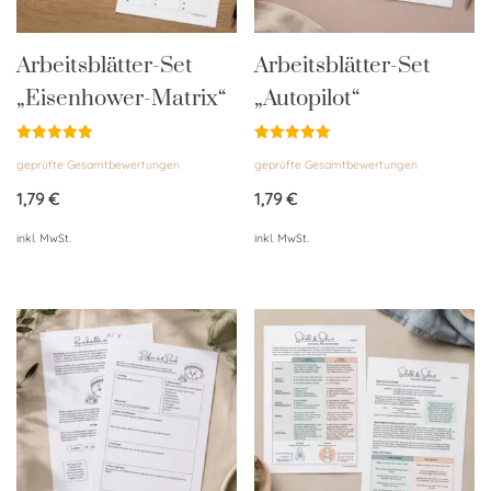
Arbeitsblätter-Set
Arbeitsblätter-Set
„Eisenhower-Matrix“
„Autopilot“
Bewertet
Bewertet
geprüfte Gesamtbewertungen
geprüfte Gesamtbewertungen
mit
mit
5.00
5.00
von 5
von 5
1,79
€
1,79
€
inkl. MwSt.
inkl. MwSt.