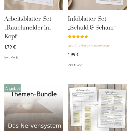
Arbeitsblätter-Set
Infoblätter-Set
„Rauchmelder im
„Schuld & Scham“
Kopf“
Bewertet
geprüfte Gesamtbewertungen
mit
1,79
€
5.00
von 5
1,99
€
inkl. MwSt.
inkl. MwSt.
Angebot!