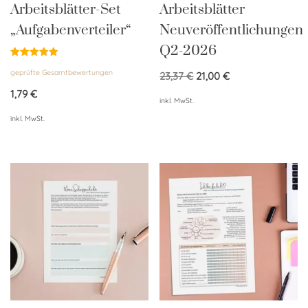
Arbeitsblätter-Set
Arbeitsblätter
„Aufgabenverteiler“
Neuveröffentlichungen
Q2-2026
Bewertet
geprüfte Gesamtbewertungen
mit
23,37
€
21,00
€
5.00
von 5
1,79
€
inkl. MwSt.
inkl. MwSt.