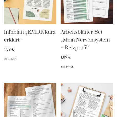
Infoblatt „EMDR kurz
Arbeitsblätter-Set
erklärt“
„Mein Nervensystem
– Reizprofil“
1,59
€
1,89
€
inkl. MwSt.
inkl. MwSt.