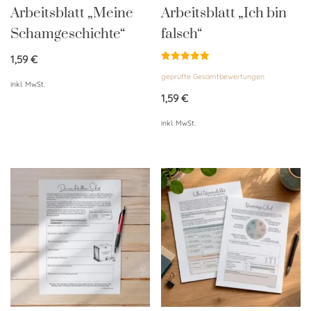
Arbeitsblatt „Meine
Arbeitsblatt „Ich bin
Schamgeschichte“
falsch“
1,59
€
Bewertet
geprüfte Gesamtbewertungen
mit
inkl. MwSt.
5.00
von 5
1,59
€
inkl. MwSt.