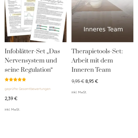
Infoblätter-Set „Das
Therapietools-Set:
Nervensystem und
Arbeit mit dem
seine Regulation“
Inneren Team
9,95
€
8,95
€
Bewertet
geprüfte Gesamtbewertungen
mit
inkl. MwSt.
5.00
von 5
2,39
€
inkl. MwSt.