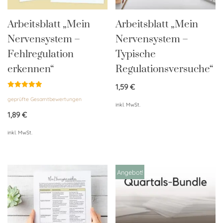
Arbeitsblatt „Mein
Arbeitsblatt „Mein
Nervensystem –
Nervensystem –
Fehlregulation
Typische
erkennen“
Regulationsversuche“
1,59
€
Bewertet
geprüfte Gesamtbewertungen
mit
inkl. MwSt.
5.00
von 5
1,89
€
inkl. MwSt.
Angebot!