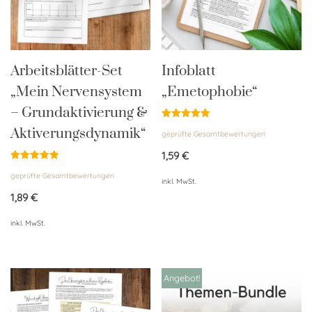
Arbeitsblätter-Set
Infoblatt
„Mein Nervensystem
„Emetophobie“
– Grundaktivierung &
Bewertet
Aktiverungsdynamik“
geprüfte Gesamtbewertungen
mit
5.00
von 5
1,59
€
Bewertet
geprüfte Gesamtbewertungen
mit
inkl. MwSt.
5.00
von 5
1,89
€
inkl. MwSt.
Angebot!