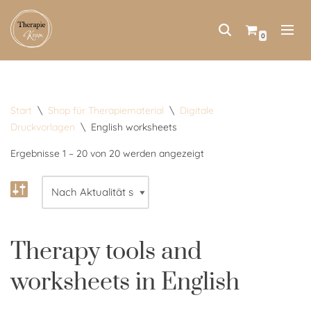
Zum
0
Inhalt
springen
Start
\
Shop für Therapiematerial
\
Digitale
Druckvorlagen
\
English worksheets
Ergebnisse 1 – 20 von 20 werden angezeigt
Therapy tools and
worksheets in English