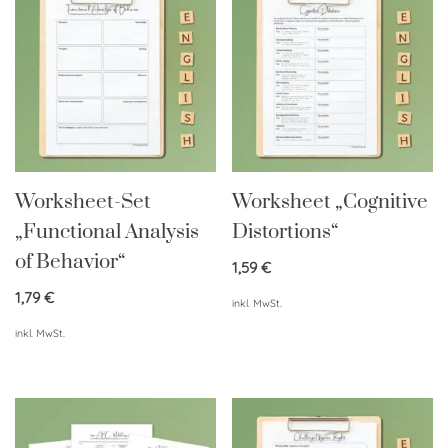
Worksheet-Set
Worksheet „Cognitive
„Functional Analysis
Distortions“
of Behavior“
1,59
€
1,79
€
inkl. MwSt.
inkl. MwSt.