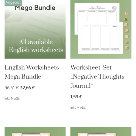
Angebot!
English Worksheets
Worksheet-Set
Mega Bundle
„Negative Thoughts
Journal“
36,31
€
32,66
€
1,59
€
inkl. MwSt.
inkl. MwSt.