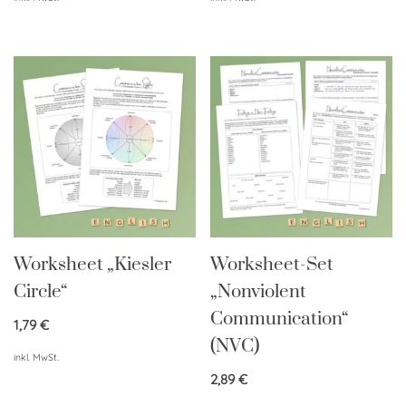
Worksheet „Kiesler
Worksheet-Set
Circle“
„Nonviolent
Communication“
1,79
€
(NVC)
inkl. MwSt.
2,89
€