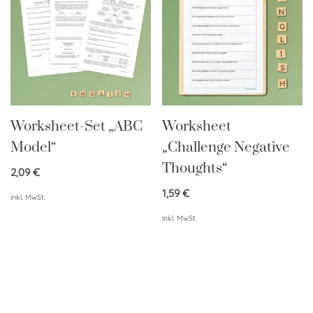
Worksheet-Set „ABC
Worksheet
Model“
„Challenge Negative
Thoughts“
2,09
€
1,59
€
inkl. MwSt.
inkl. MwSt.