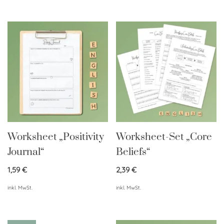
Worksheet „Positivity
Worksheet-Set „Core
Journal“
Beliefs“
1,59
€
2,39
€
inkl. MwSt.
inkl. MwSt.