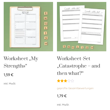
Worksheet „My
Worksheet-Set
Strengths“
„Catastrophe – and
then what?“
1,59
€
inkl. MwSt.
Bewertet
geprüfte Gesamtbewertungen
mit
3.00
von 5
1,79
€
inkl. MwSt.