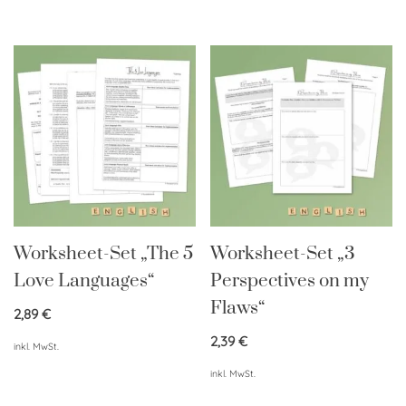
Worksheet-Set „The 5
Worksheet-Set „3
Love Languages“
Perspectives on my
Flaws“
2,89
€
2,39
€
inkl. MwSt.
inkl. MwSt.