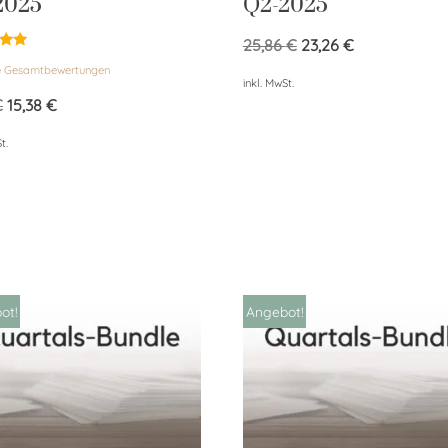
2025
Q2-2025
25,86
€
23,26
€
et
e Gesamtbewertungen
inkl. MwSt.
€
15,38
€
t.
ot!
Angebot!