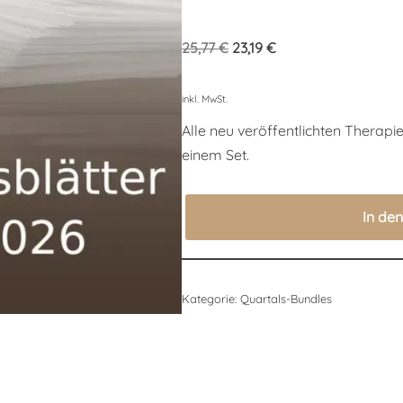
25,77
€
23,19
€
inkl. MwSt.
Alle neu veröffentlichten Therapi
einem Set.
In de
Kategorie:
Quartals-Bundles