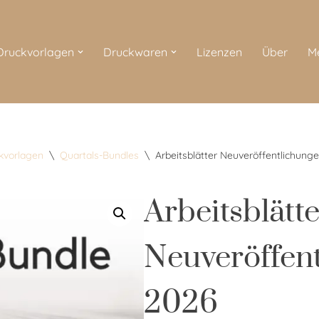
 Druckvorlagen
Druckwaren
Lizenzen
Über
M
ckvorlagen
\
Quartals-Bundles
\
Arbeitsblätter Neuveröffentlichung
Arbeitsblätte
Neuveröffent
2026