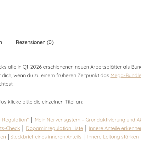
n
Rezensionen (0)
icks alle in Q1-2026 erschienenen neuen Arbeitsblätter als Bu
r dich, wenn du zu einem früheren Zeitpunkt das
Mega-Bundle 
htest.
s klicke bitte die einzelnen Titel an:
e Regulation“
│
Mein Nervensystem – Grundaktivierung und A
äts-Check
│
Dopaminregulation Liste
│
Innere Anteile erkenn
len
│
Steckbrief eines inneren Anteils
│
Innere Leitung stärken