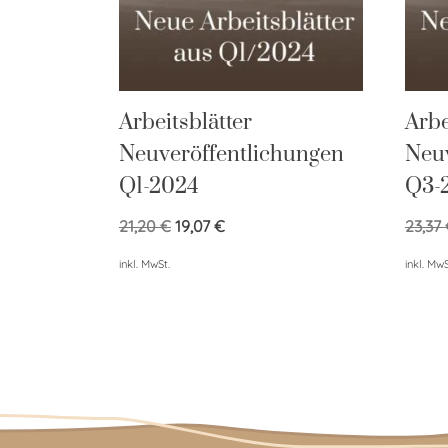
Arbeitsblätter
Arbe
Neuveröffentlichungen
Neuv
Q1-2024
Q3-
21,20
€
19,07
€
23,37
inkl. MwSt.
inkl. MwS