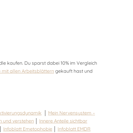
ndle kaufen. Du sparst dabei 10% im Vergleich
mit allen Arbeitsblättern
gekauft hast und
ktivierungsdynamik
│
Mein Nervensystem –
en und verstehen
│
Innere Anteile sichtbar
│
Infoblatt Emetophobie
│
Infoblatt EMDR