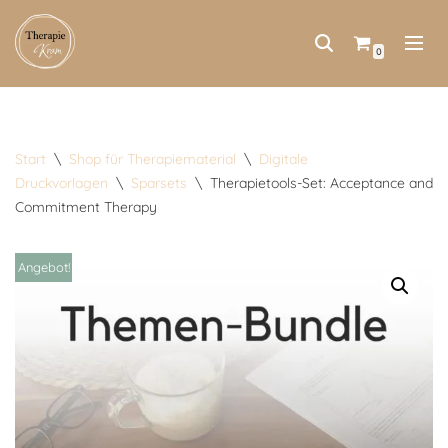
Zum
0
Inhalt
springen
Start
\
Shop für Therapiematerial
\
Digitale
Druckvorlagen
\
Sparsets
\
Therapietools-Set: Acceptance and
Commitment Therapy
Angebot!