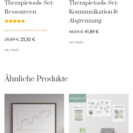
Therapietools-Set:
Therapietools-Set:
Ressourcen
Kommunikation &
Abgrenzung
Bewertet
geprüfte Gesamtbewertungen
mit
46,54
€
41,89
€
5.00
von 5
25,89
€
23,30
€
inkl. MwSt.
inkl. MwSt.
Ähnliche Produkte
Angebot!