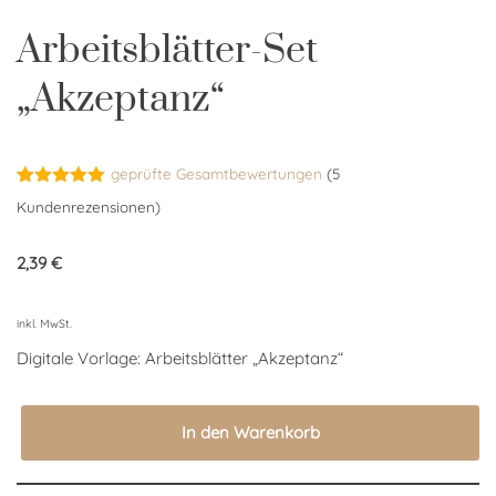
Arbeitsblätter-Set
„Akzeptanz“
geprüfte Gesamtbewertungen
(
5
Bewertet
5
Kundenrezensionen)
mit
5.00
von 5,
basierend
2,39
€
auf
Kundenbewertungen
inkl. MwSt.
Digitale Vorlage: Arbeitsblätter „Akzeptanz“
In den Warenkorb