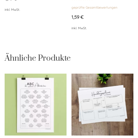
Bewertet
geprüfte Gesamtbewertungen
mit
inkl. MwSt.
5.00
von 5
1,59
€
inkl. MwSt.
Ähnliche Produkte