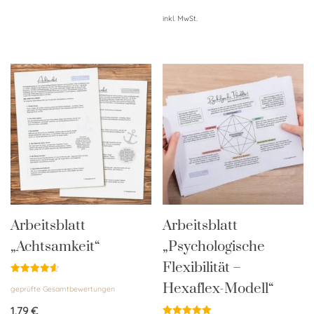
inkl. MwSt.
Arbeitsblatt
Arbeitsblatt
„Achtsamkeit“
„Psychologische
Flexibilität –
Bewertet
Hexaflex-Modell“
geprüfte Gesamtbewertungen
mit
4.60
von 5
1,79
€