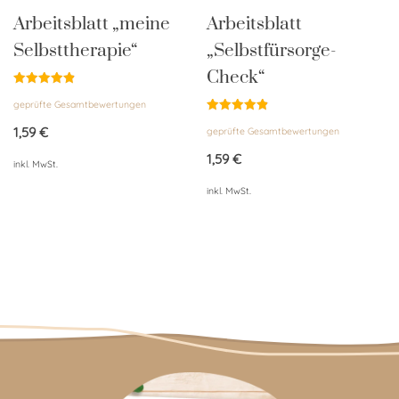
Arbeitsblatt „meine
Arbeitsblatt
Selbsttherapie“
„Selbstfürsorge-
Check“
Bewertet
geprüfte Gesamtbewertungen
mit
4.89
Bewertet
von 5
1,59
€
geprüfte Gesamtbewertungen
mit
4.86
von 5
1,59
€
inkl. MwSt.
inkl. MwSt.