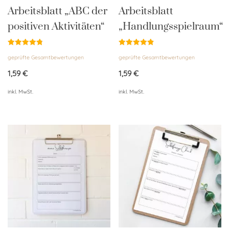
Arbeitsblatt „ABC der
Arbeitsblatt
positiven Aktivitäten“
„Handlungsspielraum“
Bewertet
Bewertet
geprüfte Gesamtbewertungen
geprüfte Gesamtbewertungen
mit
mit
4.85
4.86
von 5
von 5
1,59
€
1,59
€
inkl. MwSt.
inkl. MwSt.