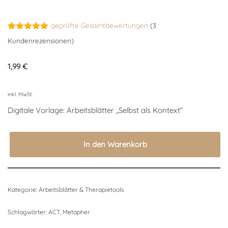
geprüfte Gesamtbewertungen
(
3
Bewertet
3
Kundenrezensionen)
mit
5.00
von 5,
basierend
1,99
€
auf
Kundenbewertungen
inkl. MwSt.
Digitale Vorlage: Arbeitsblätter „Selbst als Kontext“
In den Warenkorb
Kategorie:
Arbeitsblätter & Therapietools
Schlagwörter:
ACT
,
Metapher