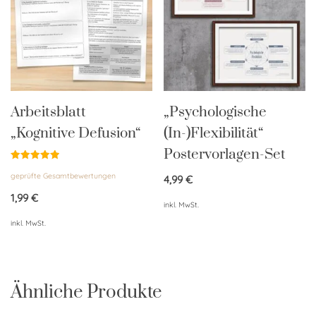
Arbeitsblatt
„Psychologische
„Kognitive Defusion“
(In-)Flexibilität“
Postervorlagen-Set
Bewertet
geprüfte Gesamtbewertungen
mit
4,99
€
5.00
von 5
1,99
€
inkl. MwSt.
inkl. MwSt.
Ähnliche Produkte