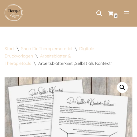
Zum
0
Inhalt
springen
Start
\
Shop für Therapiematerial
\
Digitale
Druckvorlagen
\
Arbeitsblätter &
Therapietools
\
Arbeitsblätter-Set „Selbst als Kontext“