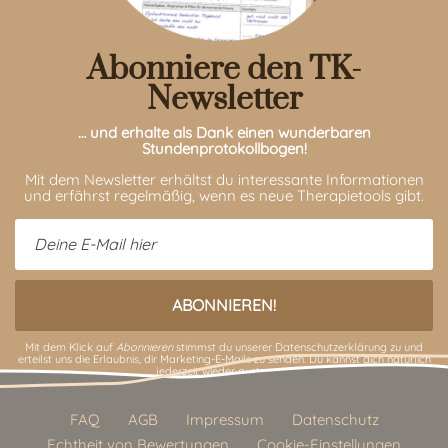
Abonniere den TK-
Newsletter
… und erhalte als Dank einen wunderbaren
Stundenprotokollbogen!
Mit dem Newsletter erhältst du interessante Informationen
und erfährst regelmäßig, wenn es neue Therapietools gibt.
Mit dem Klick auf
Abonnieren
stimmst du unserer
Datenschutzerklärung
zu und
erteilst uns die Erlaubnis, dir Marketing-E-Mails zu senden. Du kannst dich natürlich
jederzeit wieder austragen.
FAQ
AGB
Impressum
Datenschutz
Echtheit von Bewertungen
Cookie-Einstellungen