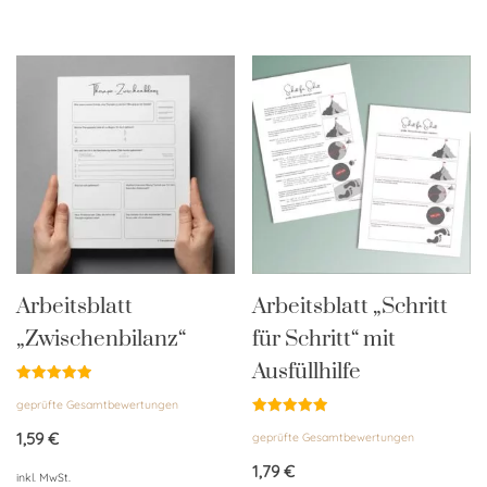
Arbeitsblatt
Arbeitsblatt „Schritt
„Zwischenbilanz“
für Schritt“ mit
Ausfüllhilfe
Bewertet
geprüfte Gesamtbewertungen
mit
5.00
Bewertet
von 5
1,59
€
geprüfte Gesamtbewertungen
mit
4.95
von 5
1,79
€
inkl. MwSt.