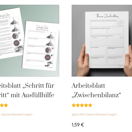
itsblatt „Schritt für
Arbeitsblatt
itt“ mit Ausfüllhilfe
„Zwischenbilanz“
et
Bewertet
e Gesamtbewertungen
geprüfte Gesamtbewertungen
mit
5.00
von 5
1,59
€