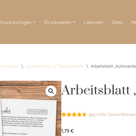
 Druckvorlagen
Druckwaren
Lizenzen
Über
M
ckvorlagen
\
Arbeitsblätter & Therapietools
\
Arbeitsblatt „Achtsamke
Arbeitsblatt
geprüfte Gesamtbewer
Bewertet
5
mit
4.60
1,79
€
von 5,