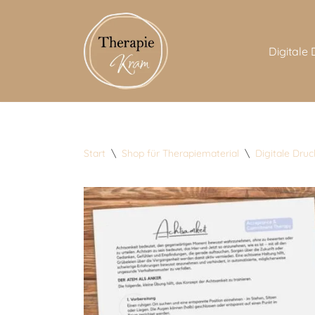
Zum
Digitale
Inhalt
springen
Start
\
Shop für Therapiematerial
\
Digitale Dru