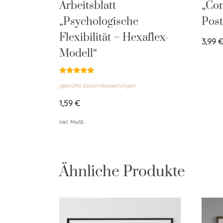
Arbeitsblatt
„Co
„Psychologische
Post
Flexibilität – Hexaflex-
3,99
Modell“
Bewertet
geprüfte Gesamtbewertungen
mit
5.00
von 5
1,59
€
inkl. MwSt.
Ähnliche Produkte