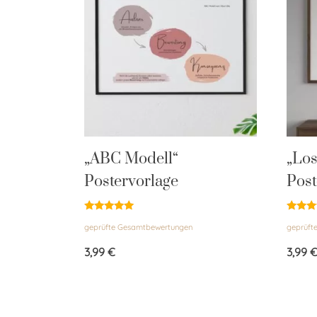
„ABC Modell“
„Los
Postervorlage
Post
Bewertet
Bewert
geprüfte Gesamtbewertungen
geprüft
mit
mit
5.00
5.00
von 5
von 5
3,99
€
3,99