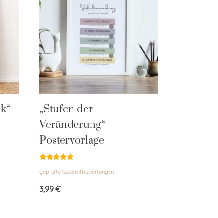
ck“
„Stufen der
Veränderung“
Postervorlage
Bewertet
geprüfte Gesamtbewertungen
mit
5.00
von 5
3,99
€