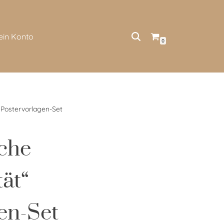
ein Konto
0
t“ Postervorlagen-Set
sche
tät“
en-Set