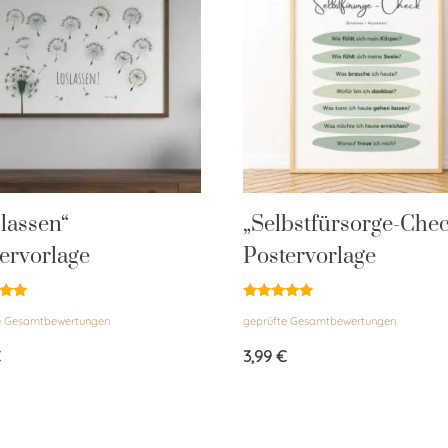
lassen“
„Selbstfürsorge-Che
ervorlage
Postervorlage
et
Bewertet
e Gesamtbewertungen
geprüfte Gesamtbewertungen
mit
5.00
von 5
€
3,99
€