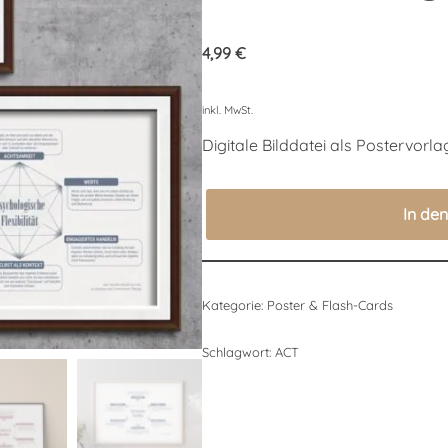
4,99
€
inkl. MwSt.
Digitale Bilddatei als Postervorla
In de
Kategorie:
Poster & Flash-Cards
Schlagwort:
ACT