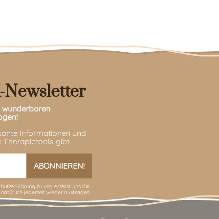
-Newsletter
en wunderbaren
ogen!
ssante Informationen und
 Therapietools gibt.
hutzerklärung
zu und erteilst uns die
 natürlich jederzeit wieder austragen.