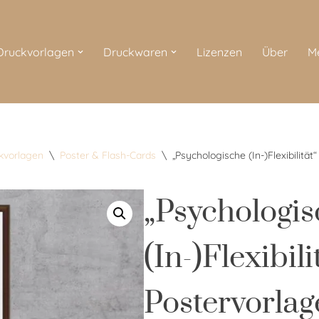
 Druckvorlagen
Druckwaren
Lizenzen
Über
M
ckvorlagen
\
Poster & Flash-Cards
\
„Psychologische (In-)Flexibilitä
„Psychologi
(In-)Flexibili
Postervorlag