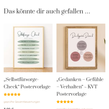
Das könnte dir auch gefallen …
„Selbstfürsorge-
„Gedanken – Gefühle
Check“ Postervorlage
– Verhalten“ ~ KVT
Postervorlage
Bewertet
geprüfte Gesamtbewertungen
mit
5.00
Bewertet
von 5
geprüfte Gesamtbewertungen