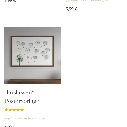
3,99
€
mit
5.00
von 5
3,99
€
„Loslassen“
Postervorlage
Bewertet
geprüfte Gesamtbewertungen
mit
5.00
von 5