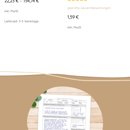
22,23
€
–
154,74
€
Bewertet
geprüfte Gesamtbewertungen
mit
inkl. MwSt.
5.00
von 5
1,59
€
Lieferzeit:
3-5 Werktage
inkl. MwSt.