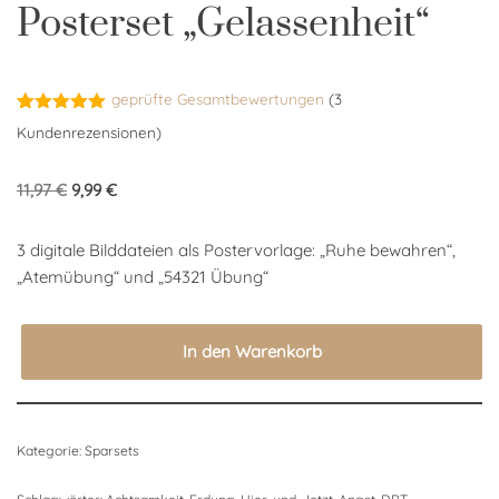
Posterset „Gelassenheit“
geprüfte Gesamtbewertungen
(
3
Bewertet
3
Kundenrezensionen)
mit
5.00
von 5,
basierend
11,97
€
9,99
€
auf
Kundenbewertungen
3 digitale Bilddateien als Postervorlage: „Ruhe bewahren“,
„Atemübung“ und „54321 Übung“
In den Warenkorb
Kategorie:
Sparsets