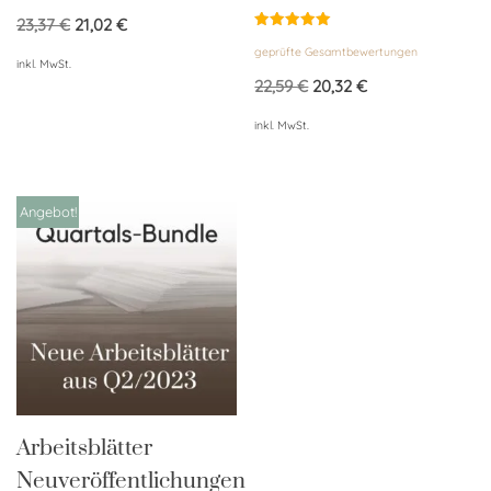
23,37
€
21,02
€
Bewertet
geprüfte Gesamtbewertungen
mit
inkl. MwSt.
5.00
von 5
22,59
€
20,32
€
inkl. MwSt.
Angebot!
Arbeitsblätter
Neuveröffentlichungen