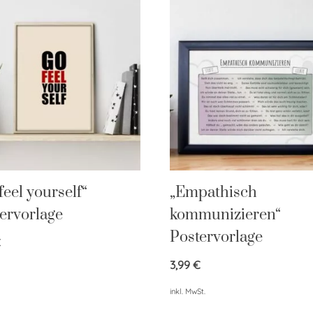
feel yourself“
„Empathisch
ervorlage
kommunizieren“
Postervorlage
€
3,99
€
inkl. MwSt.