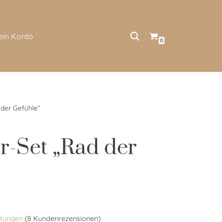
ein Konto
0
 der Gefühle“
er-Set „Rad der
tungen
(
8
Kundenrezensionen)