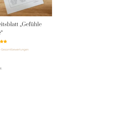
itsblatt „Gefühle
e“
et
e Gesamtbewertungen
t.