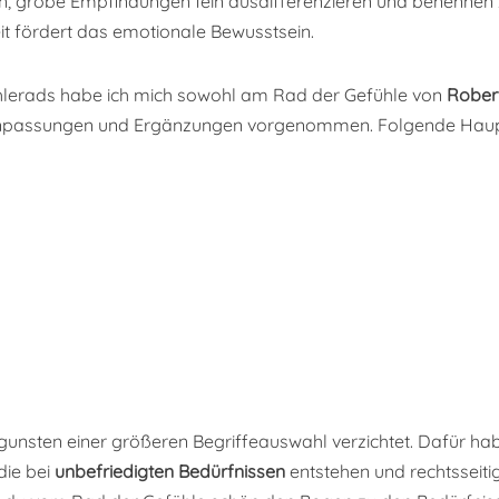
, grobe Empfindungen fein ausdifferenzieren und benennen 
it fördert das emotionale Bewusstsein.
hlerads habe ich mich sowohl am Rad der Gefühle von
Robert
 Anpassungen und Ergänzungen vorgenommen. Folgende Haupt
ugunsten einer größeren Begriffeauswahl verzichtet. Dafür hab
die bei
unbefriedigten Bedürfnissen
entstehen und rechtsseitig