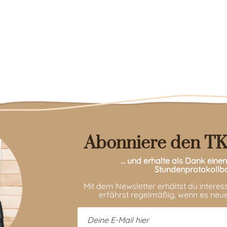
Abonniere den TK
… und erhalte als Dank ein
Stundenprotokollb
Mit dem Newsletter erhältst du intere
erfährst regelmäßig, wenn es neue