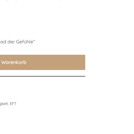
„Rad der Gefühle“
n Warenkorb
gkeit
,
EFT