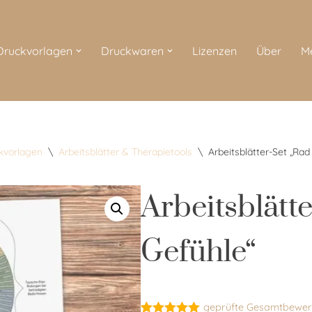
 Druckvorlagen
Druckwaren
Lizenzen
Über
M
ckvorlagen
\
Arbeitsblätter & Therapietools
\
Arbeitsblätter-Set „Rad
Arbeitsblätt
Gefühle“
geprüfte Gesamtbewer