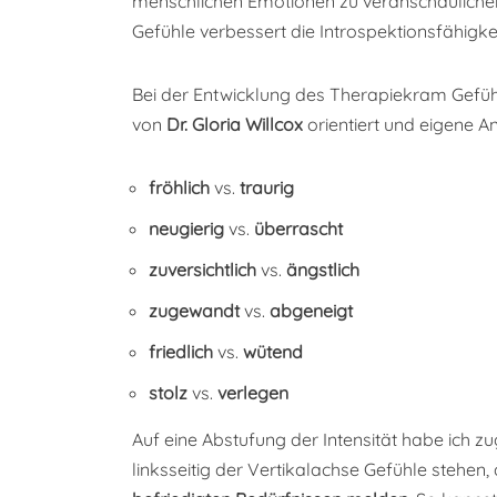
menschlichen Emotionen zu veranschaulichen
Gefühle verbessert die Introspektionsfähigke
Bei der Entwicklung des Therapiekram Gefü
von
Dr. Gloria Willcox
orientiert und eigene
fröhlich
vs.
traurig
neugierig
vs.
überrascht
zuversichtlich
vs.
ängstlich
zugewandt
vs.
abgeneigt
friedlich
vs.
wütend
stolz
vs.
verlegen
Auf eine Abstufung der Intensität habe ich z
linksseitig der Vertikalachse Gefühle stehen, 