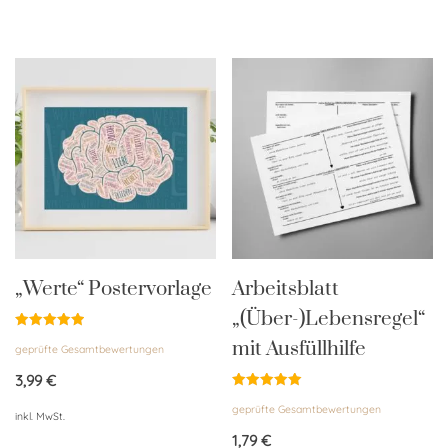
„Werte“ Postervorlage
Arbeitsblatt
„(Über-)Lebensregel“
Bewertet
mit Ausfüllhilfe
geprüfte Gesamtbewertungen
mit
5.00
von 5
3,99
€
Bewertet
geprüfte Gesamtbewertungen
mit
inkl. MwSt.
5.00
von 5
1,79
€