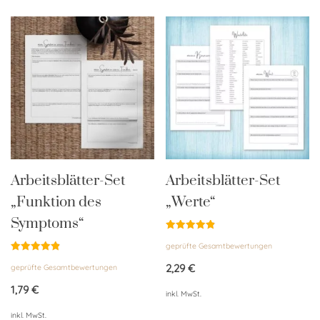
Arbeitsblätter-Set
Arbeitsblätter-Set
„Funktion des
„Werte“
Symptoms“
Bewertet
geprüfte Gesamtbewertungen
mit
4.84
Bewertet
von 5
2,29
€
geprüfte Gesamtbewertungen
mit
4.90
von 5
1,79
€
inkl. MwSt.
inkl. MwSt.