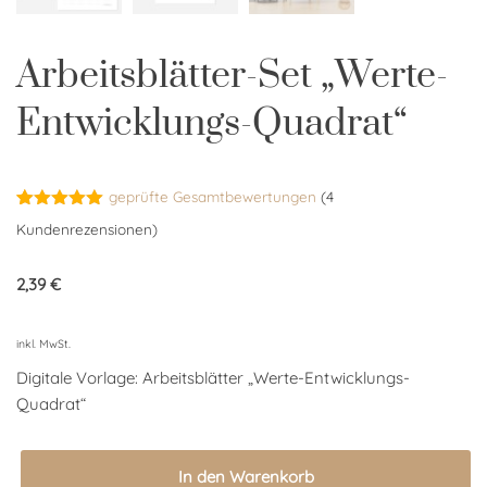
Arbeitsblätter-Set „Werte-
Entwicklungs-Quadrat“
geprüfte Gesamtbewertungen
(
4
Bewertet
4
Kundenrezensionen)
mit
5.00
von 5,
basierend
2,39
€
auf
Kundenbewertungen
inkl. MwSt.
Digitale Vorlage: Arbeitsblätter „Werte-Entwicklungs-
Quadrat“
In den Warenkorb