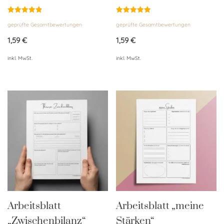
Bewertet
Bewertet
geprüfte Gesamtbewertungen
geprüfte Gesamtbewertungen
mit
mit
4.89
5.00
von 5
von 5
1,59
€
1,59
€
inkl. MwSt.
inkl. MwSt.
Arbeitsblatt
Arbeitsblatt „meine
„Zwischenbilanz“
Stärken“