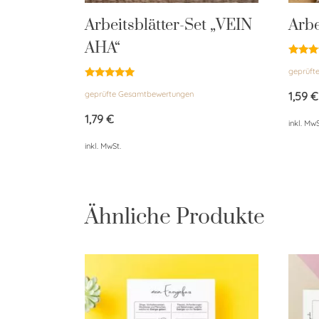
Arbeitsblätter-Set „VEIN
Arbe
AHA“
Bewert
geprüft
mit
5.00
Bewertet
von 5
geprüfte Gesamtbewertungen
1,59
€
mit
5.00
von 5
1,79
€
inkl. MwS
inkl. MwSt.
Ähnliche Produkte