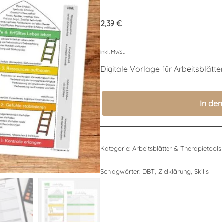
Bewertet mit
4
5.00
von 5,
2,39
€
basierend
auf
Kundenbewertungen
inkl. MwSt.
Digitale Vorlage für Arbeitsblätt
In de
Kategorie:
Arbeitsblätter & Therapietools
Schlagwörter:
DBT
,
Zielklärung
,
Skills