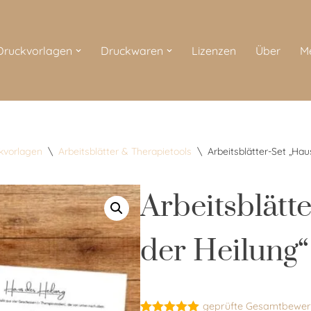
 Druckvorlagen
Druckwaren
Lizenzen
Über
M
ckvorlagen
\
Arbeitsblätter & Therapietools
\
Arbeitsblätter-Set „Hau
Arbeitsblätt
der Heilung“
geprüfte Gesamtbewer