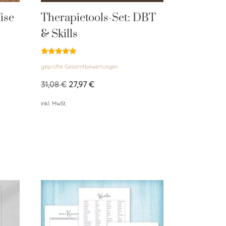
ise
Therapietools-Set: DBT
& Skills
Bewertet
geprüfte Gesamtbewertungen
mit
5.00
von 5
31,08
€
27,97
€
inkl. MwSt.