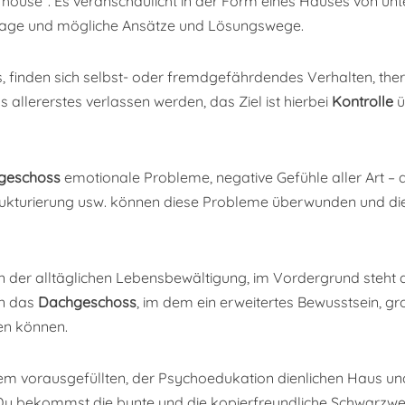
T house“. Es veranschaulicht in der Form eines Hauses von un
Etage und mögliche Ansätze und Lösungswege.
 finden sich selbst- oder fremdgefährdendes Verhalten, th
 allererstes verlassen werden, das Ziel ist hierbei
Kontrolle
ü
geschoss
emotionale Probleme, negative Gefühle aller Art – die
trukturierung usw. können diese Probleme überwunden und d
in der alltäglichen Lebensbewältigung, im Vordergrund steht
en das
Dachgeschoss
, im dem ein erweitertes Bewusstsein, gro
en können.
inem vorausgefüllten, der Psychoedukation dienlichen Haus 
 Du bekommst die bunte und die kopierfreundliche Schwarzweiß