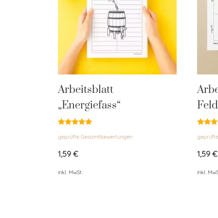
Arbeitsblatt
Arbe
„Energiefass“
Feld
Bewertet
Bewert
geprüfte Gesamtbewertungen
geprüft
mit
mit
4.88
4.76
von 5
von 5
1,59
€
1,59
€
inkl. MwSt.
inkl. MwS