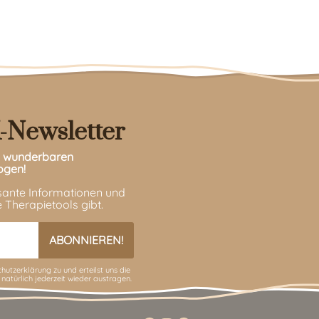
-Newsletter
en wunderbaren
ogen!
ssante Informationen und
 Therapietools gibt.
hutzerklärung
zu und erteilst uns die
 natürlich jederzeit wieder austragen.