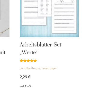
Arbeitsblätter-Set
mit
„Werte“
Bewertet
geprüfte Gesamtbewertungen
mit
4.84
von 5
2,29
€
inkl. MwSt.