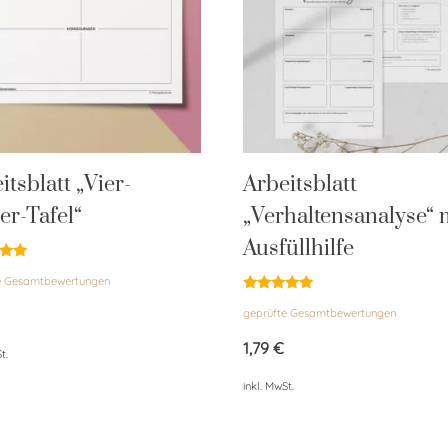
itsblatt „Vier-
Arbeitsblatt
er-Tafel“
„Verhaltensanalyse“ 
Ausfüllhilfe
et
e Gesamtbewertungen
Bewertet
geprüfte Gesamtbewertungen
mit
5.00
von 5
1,79
€
t.
inkl. MwSt.