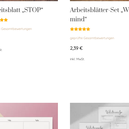
itsblatt „STOP“
Arbeitsblätter-Set „W
mind“
et
e Gesamtbewertungen
Bewertet
geprüfte Gesamtbewertungen
mit
5.00
von 5
2,39
€
t.
inkl. MwSt.