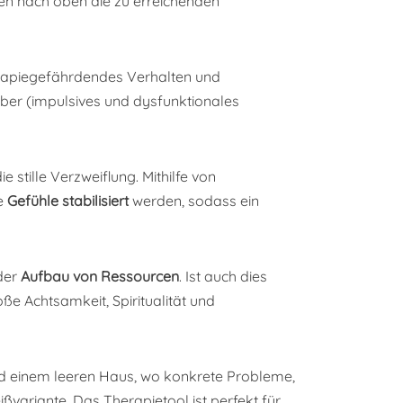
ten nach oben die zu erreichenden
erapiegefährdendes Verhalten und
ber (impulsives und dysfunktionales
 stille Verzweiflung. Mithilfe von
ie
Gefühle stabilisiert
werden, sodass ein
 der
Aufbau von Ressourcen
. Ist auch dies
ße Achtsamkeit, Spiritualität und
und einem leeren Haus, wo konkrete Probleme,
variante. Das Therapietool ist perfekt für