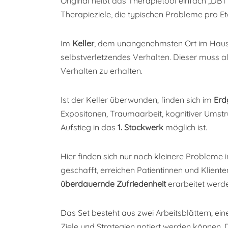
Original heißt das Therapietool einfach „DB
Therapieziele, die typischen Probleme pro 
Im
Keller
, dem unangenehmsten Ort im Haus,
selbstverletzendes Verhalten. Dieser muss als
Verhalten zu erhalten.
Ist der Keller überwunden, finden sich im
Erd
Expositonen, Traumaarbeit, kognitiver Ums
Aufstieg in das
1. Stockwerk
möglich ist.
Hier finden sich nur noch kleinere Probleme 
geschafft, erreichen Patientinnen und Klient
überdauernde Zufriedenheit
erarbeitet werd
Das Set besteht aus zwei Arbeitsblättern, e
Ziele und Strategien notiert werden können.