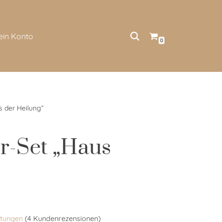
ein Konto
0
s der Heilung“
er-Set „Haus
tungen
(
4
Kundenrezensionen)