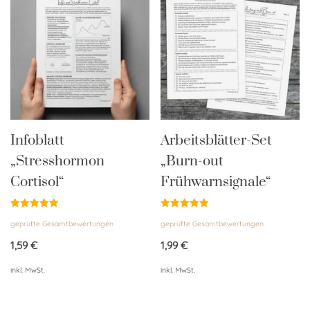
Infoblatt
Arbeitsblätter-Set
„Stresshormon
„Burn-out
Cortisol“
Frühwarnsignale“
Bewertet
Bewertet
geprüfte Gesamtbewertungen
geprüfte Gesamtbewertungen
mit
mit
5.00
5.00
von 5
von 5
1,59
€
1,99
€
inkl. MwSt.
inkl. MwSt.