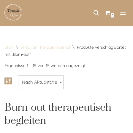
Zum
0
Inhalt
springen
Start
\
Shop für Therapiematerial
\
Produkte verschlagwortet
mit „Burn-out“
Ergebnisse 1 – 15 von 15 werden angezeigt
Burn-out therapeutisch
begleiten