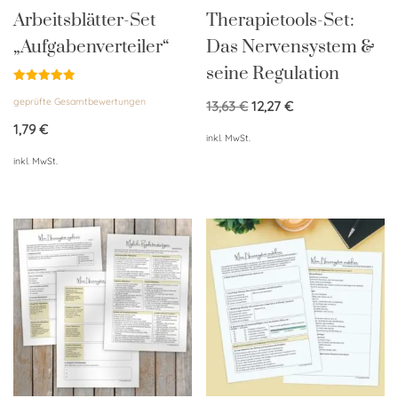
Arbeitsblätter-Set
Therapietools-Set:
„Aufgabenverteiler“
Das Nervensystem &
seine Regulation
Bewertet
geprüfte Gesamtbewertungen
mit
13,63
€
12,27
€
5.00
von 5
1,79
€
inkl. MwSt.
inkl. MwSt.