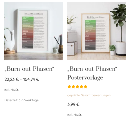
„Burn-out-Phasen“
„Burn-out-Phasen“
Postervorlage
22,23
€
–
154,74
€
inkl. MwSt.
Bewertet
geprüfte Gesamtbewertungen
mit
5.00
Lieferzeit:
3-5 Werktage
von 5
3,99
€
inkl. MwSt.