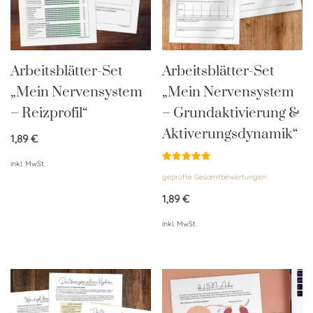
Arbeitsblätter-Set
Arbeitsblätter-Set
„Mein Nervensystem
„Mein Nervensystem
– Reizprofil“
– Grundaktivierung &
Aktiverungsdynamik“
1,89
€
inkl. MwSt.
Bewertet
geprüfte Gesamtbewertungen
mit
5.00
von 5
1,89
€
inkl. MwSt.