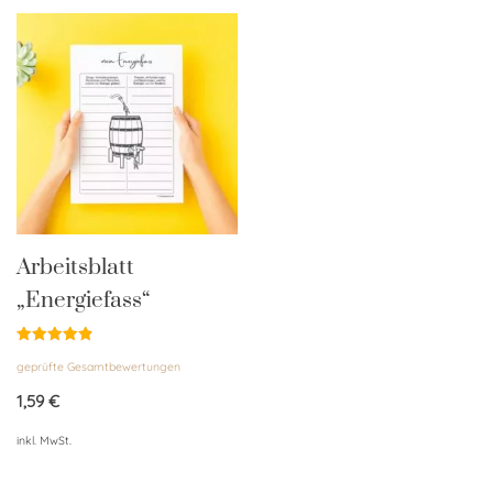
Arbeitsblatt
„Energiefass“
Bewertet
geprüfte Gesamtbewertungen
mit
4.88
von 5
1,59
€
inkl. MwSt.