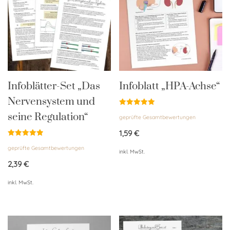
Infoblätter-Set „Das
Infoblatt „HPA-Achse“
Nervensystem und
Bewertet
seine Regulation“
geprüfte Gesamtbewertungen
mit
5.00
von 5
1,59
€
Bewertet
geprüfte Gesamtbewertungen
mit
inkl. MwSt.
5.00
von 5
2,39
€
inkl. MwSt.