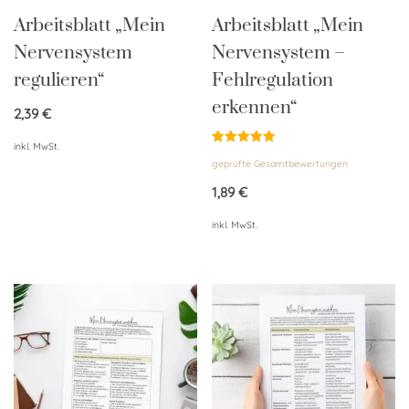
Arbeitsblatt „Mein
Arbeitsblatt „Mein
Nervensystem
Nervensystem –
regulieren“
Fehlregulation
erkennen“
2,39
€
inkl. MwSt.
Bewertet
geprüfte Gesamtbewertungen
mit
5.00
von 5
1,89
€
inkl. MwSt.