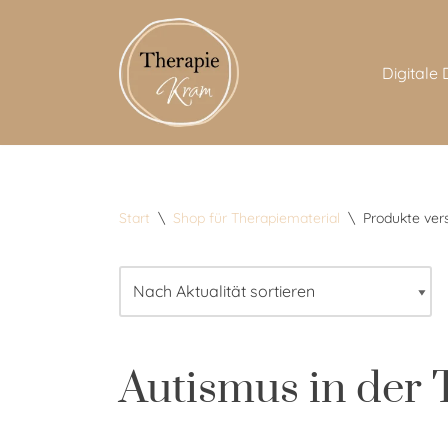
Zum
Digitale
Inhalt
springen
Start
\
Shop für Therapiematerial
\
Produkte ver
Autismus in der 