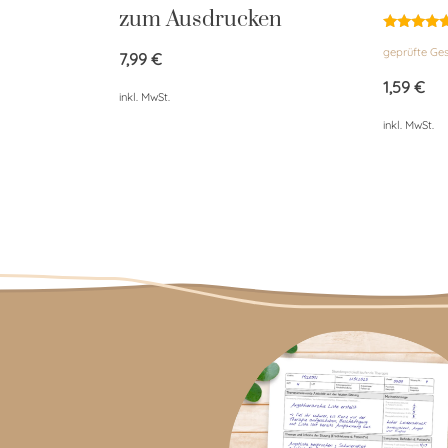
zum Ausdrucken
Bewertet
geprüfte G
mit
7,99
€
5.00
von 5
1,59
€
inkl. MwSt.
inkl. MwSt.