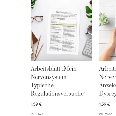
Arbeitsblatt „Mein
Arbeit
Nervensystem –
Nerve
Typische
Anzeic
Regulationsversuche“
Dysreg
1,59
€
1,59
€
inkl. MwSt.
inkl. MwSt.