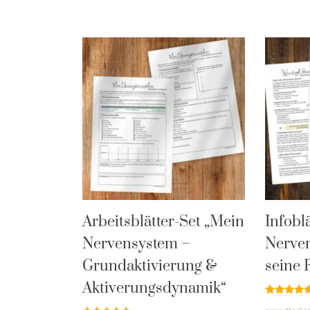
Arbeitsblätter-Set „Mein
Infobl
Nervensystem –
Nerve
Grundaktivierung &
seine 
Aktiverungsdynamik“
Bewertet