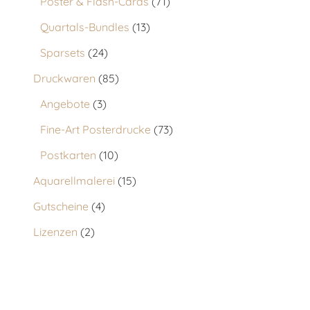
Poster & Flash-Cards
71
Quartals-Bundles
13
Sparsets
24
Druckwaren
85
Angebote
3
Fine-Art Posterdrucke
73
Postkarten
10
Aquarellmalerei
15
Gutscheine
4
Lizenzen
2