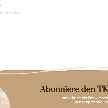
esamtbewertungen
Abonniere den TK
… und erhalte als Dank ein
Stundenprotokollb