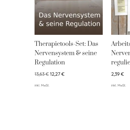
Therapietools-Set: Das
Arbeit
Nervensystem & seine
Nerve
Regulation
reguli
13,63
€
12,27
€
2,39
€
inkl. MwSt.
inkl. MwSt.