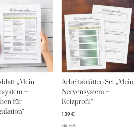
sblatt „Mein
Arbeitsblätter-Set „Mein
nsystem –
Nervensystem –
hen für
Reizprofil“
ulation“
1,89
€
inkl. MwSt.