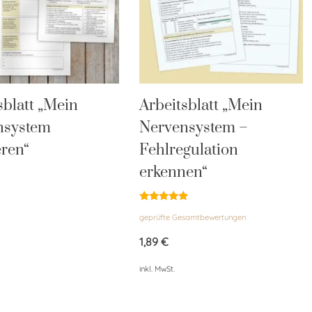
sblatt „Mein
Arbeitsblatt „Mein
nsystem
Nervensystem –
eren“
Fehlregulation
erkennen“
Bewertet
geprüfte Gesamtbewertungen
mit
5.00
von 5
1,89
€
inkl. MwSt.