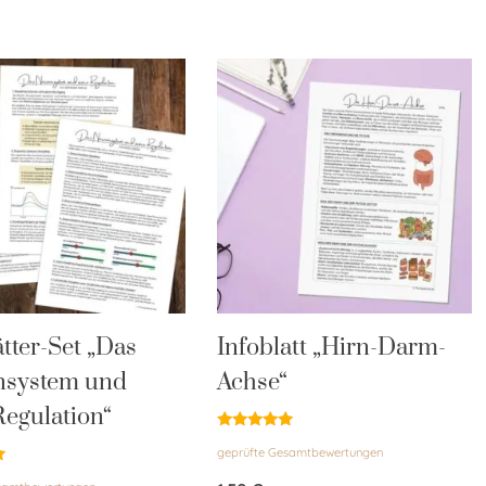
ätter-Set „Das
Infoblatt „Hirn-Darm-
nsystem und
Achse“
Regulation“
Bewertet
geprüfte Gesamtbewertungen
mit
5.00
von 5