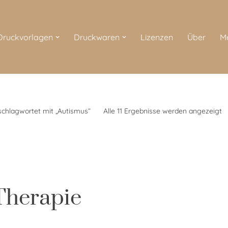
 Druckvorlagen
Druckwaren
Lizenzen
Über
M
schlagwortet mit „Autismus“
Alle 11 Ergebnisse werden angezeigt
Therapie