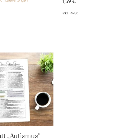
esamtbewertungen
1,59
€
inkl. MwSt.
att „Autismus“