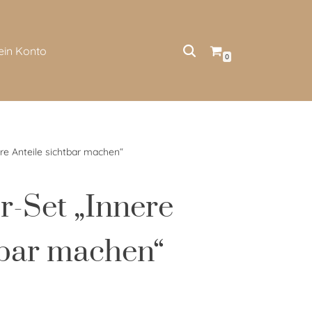
ein Konto
0
ere Anteile sichtbar machen“
er-Set „Innere
tbar machen“