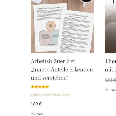
Arbeitsblätter-Set
Ther
„Innere Anteile erkennen
mit
und verstehen“
9,95
inkl. MwS
Bewertet
geprüfte Gesamtbewertungen
mit
5.00
von 5
1,89
€
inkl. MwSt.