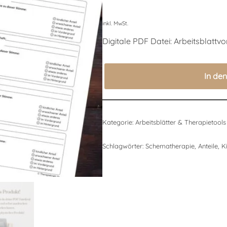
inkl. MwSt.
Digitale PDF Datei: Arbeitsblattv
In de
Kategorie:
Arbeitsblätter & Therapietools
Schlagwörter:
Schematherapie
,
Anteile
,
K