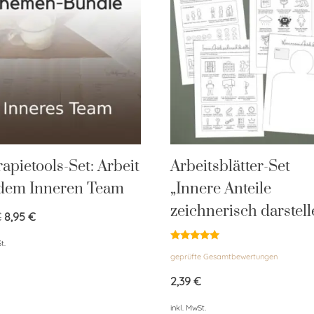
apietools-Set: Arbeit
Arbeitsblätter-Set
 dem Inneren Team
„Innere Anteile
zeichnerisch darstell
€
8,95
€
t.
Bewertet
geprüfte Gesamtbewertungen
mit
5.00
von 5
2,39
€
inkl. MwSt.