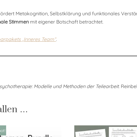
fördert Metakognition, Selbstklärung und funktionales Verstä
nale Stimmen
mit eigener Botschaft betrachtet.
arpakets „Inneres Team“
.
sychotherapie: Modelle und Methoden der Teilearbeit
. Reinb
allen …
ot!