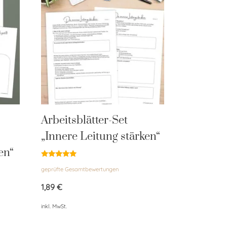
Arbeitsblätter-Set
„Innere Leitung stärken“
en“
Bewertet
geprüfte Gesamtbewertungen
mit
5.00
von 5
1,89
€
inkl. MwSt.