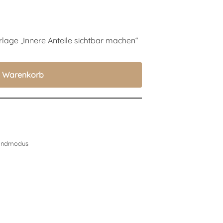
orlage „Innere Anteile sichtbar machen“
n Warenkorb
indmodus