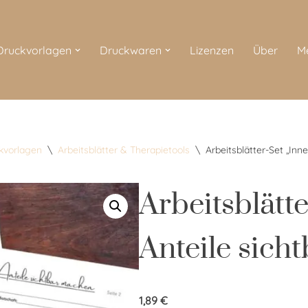
 Druckvorlagen
Druckwaren
Lizenzen
Über
M
ckvorlagen
\
Arbeitsblätter & Therapietools
\
Arbeitsblätter-Set „Inn
Arbeitsblätt
Anteile sich
1,89
€