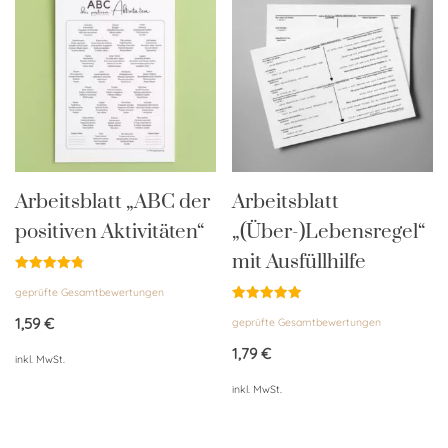
Arbeitsblatt „ABC der
Arbeitsblatt
positiven Aktivitäten“
„(Über-)Lebensregel“
mit Ausfüllhilfe
Bewertet
geprüfte Gesamtbewertungen
mit
4.85
Bewertet
von 5
1,59
€
geprüfte Gesamtbewertungen
mit
5.00
von 5
1,79
€
inkl. MwSt.
inkl. MwSt.