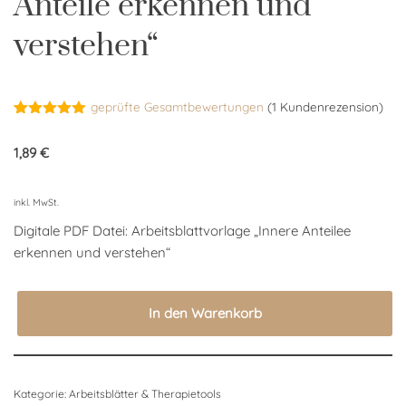
Anteile erkennen und
verstehen“
geprüfte Gesamtbewertungen
(
1
Kundenrezension)
Bewertet
1
mit
5.00
1,89
€
von 5,
basierend
auf
Kundenbewertung
inkl. MwSt.
Digitale PDF Datei: Arbeitsblattvorlage „Innere Anteilee
erkennen und verstehen“
In den Warenkorb
Kategorie:
Arbeitsblätter & Therapietools