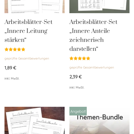
Arbeitsblätter-Set
Arbeitsblätter-Set
„Innere Leitung
„Innere Anteile
stärken“
zeichnerisch
darstellen“
Bewertet
geprüfte Gesamtbewertungen
mit
5.00
Bewertet
von 5
1,89
€
geprüfte Gesamtbewertungen
mit
5.00
von 5
2,39
€
inkl. MwSt.
inkl. MwSt.
Angebot!