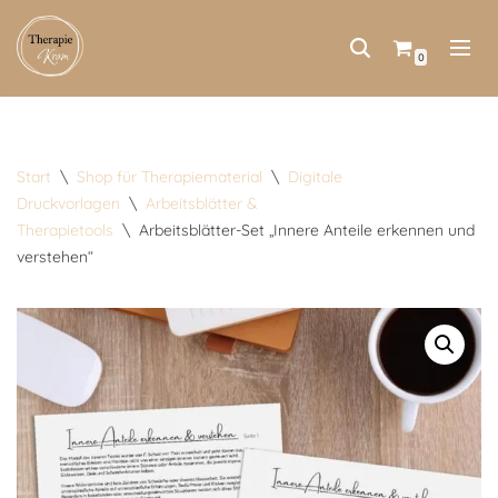
Zum
0
Inhalt
springen
Start
\
Shop für Therapiematerial
\
Digitale
Druckvorlagen
\
Arbeitsblätter &
Therapietools
\
Arbeitsblätter-Set „Innere Anteile erkennen und
verstehen“