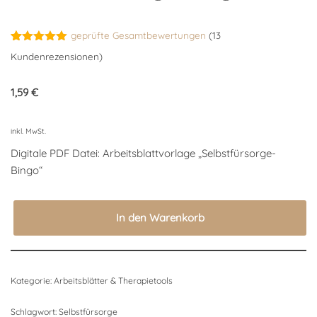
geprüfte Gesamtbewertungen
(
13
Bewertet
13
Kundenrezensionen)
mit
4.92
von 5,
basierend
1,59
€
auf
Kundenbewertungen
inkl. MwSt.
Digitale PDF Datei: Arbeitsblattvorlage „Selbstfürsorge-
Bingo“
In den Warenkorb
Kategorie:
Arbeitsblätter & Therapietools
Schlagwort:
Selbstfürsorge