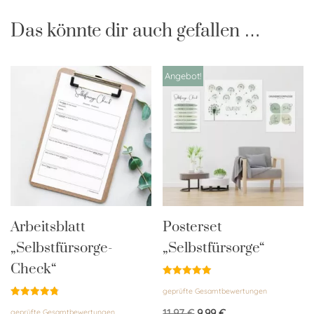
Das könnte dir auch gefallen …
Angebot!
Arbeitsblatt
Posterset
„Selbstfürsorge-
„Selbstfürsorge“
Check“
Bewertet
geprüfte Gesamtbewertungen
mit
5.00
Bewertet
von 5
11,97
€
9,99
€
geprüfte Gesamtbewertungen
mit