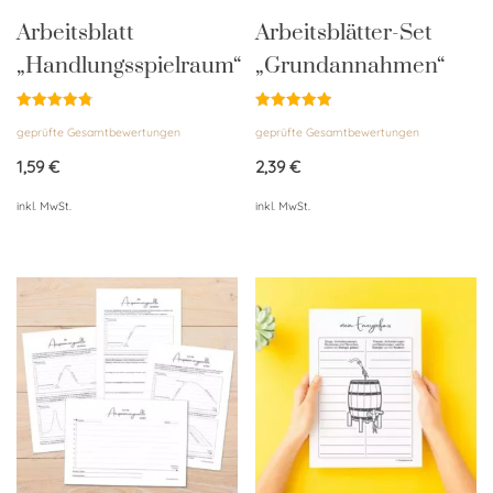
Arbeitsblatt
Arbeitsblätter-Set
„Handlungsspielraum“
„Grundannahmen“
Bewertet
Bewertet
geprüfte Gesamtbewertungen
geprüfte Gesamtbewertungen
mit
mit
4.86
4.96
von 5
von 5
1,59
€
2,39
€
inkl. MwSt.
inkl. MwSt.