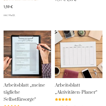
4.86
von 5
1,59
€
inkl. MwSt.
Arbeitsblatt „meine
Arbeitsblatt
tägliche
„Aktivitäten-Planer“
Selbstfürsorge“
Bewertet