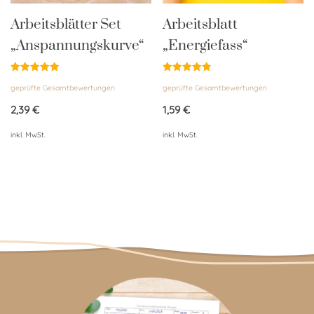
Arbeitsblätter Set
Arbeitsblatt
„Anspannungskurve“
„Energiefass“
Bewertet
Bewertet
geprüfte Gesamtbewertungen
geprüfte Gesamtbewertungen
mit
mit
4.95
4.88
von 5
von 5
2,39
€
1,59
€
inkl. MwSt.
inkl. MwSt.