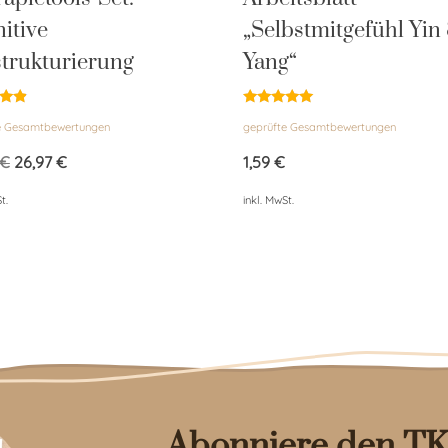
itive
„Selbstmitgefühl Yin
trukturierung
Yang“
et
Bewertet
e Gesamtbewertungen
geprüfte Gesamtbewertungen
mit
5.00
von 5
€
26,97
€
1,59
€
t.
inkl. MwSt.
Abonniere den TK