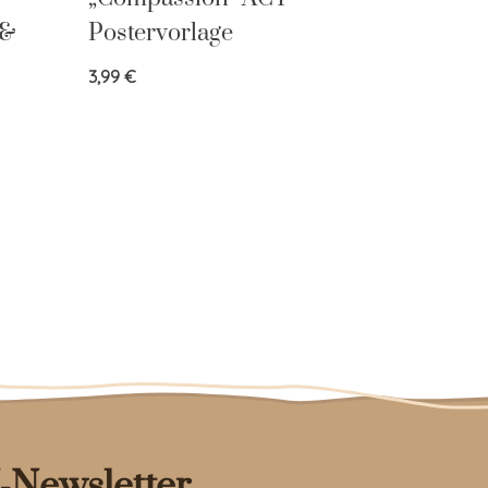
 &
Postervorlage
3,99
€
-Newsletter