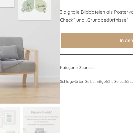
auf
Kundenbewertungen
3 digitale Bilddateien als Posterv
Check“ und „Grundbedürfnisse“
In de
Kategorie:
Sparsets
Schlagwörter:
Selbstmitgefühl
,
Selbstfürs