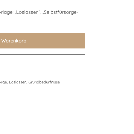
orlage: „Loslassen“, „Selbstfürsorge-
n Warenkorb
orge
,
Loslassen
,
Grundbedürfnisse