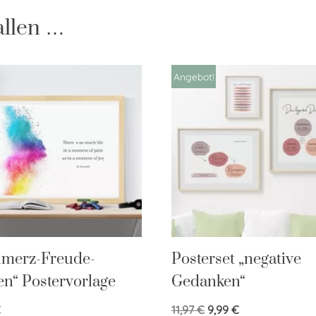
allen …
Angebot!
hmerz-Freude-
Posterset „negative
n“ Postervorlage
Gedanken“
€
11,97
€
9,99
€