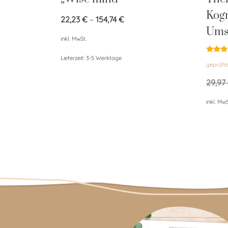
Kogn
22,23
€
–
154,74
€
Ums
inkl. MwSt.
Lieferzeit:
3-5 Werktage
Bewert
geprüft
mit
4.67
von 5
29,97
inkl. MwS