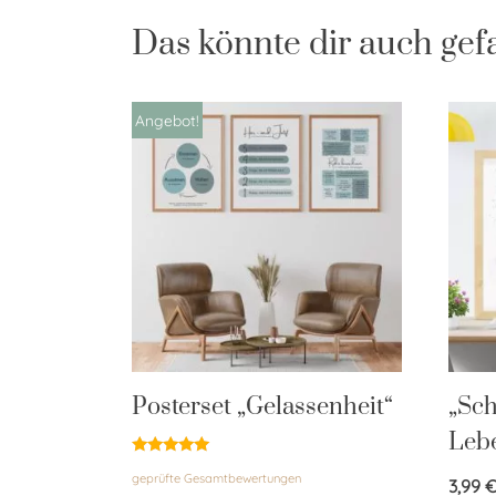
Das könnte dir auch gef
Angebot!
Posterset „Gelassenheit“
„Sc
Lebe
Bewertet
geprüfte Gesamtbewertungen
mit
3,99
5.00