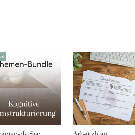
ot!
apietools-Set:
Arbeitsblatt