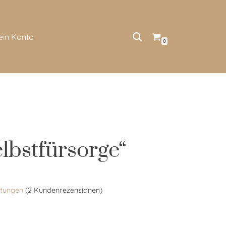
ein Konto
0
elbstfürsorge“
tungen
(
2
Kundenrezensionen)