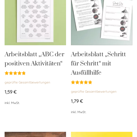
Arbeitsblatt „ABC der
Arbeitsblatt „Schritt
positiven Aktivitäten“
für Schritt“ mit
Ausfüllhilfe
Bewertet
geprüfte Gesamtbewertungen
mit
4.85
Bewertet
von 5
1,59
€
geprüfte Gesamtbewertungen
mit
4.95
von 5
1,79
€
inkl. MwSt.
inkl. MwSt.