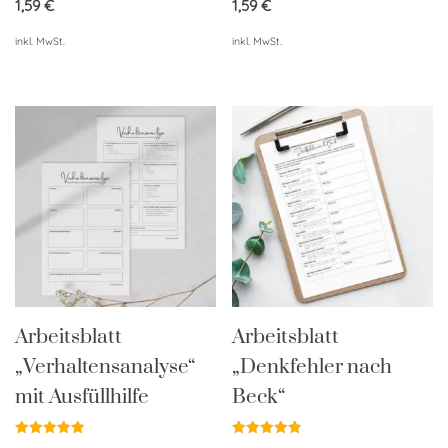
1,59
€
1,59
€
inkl. MwSt.
inkl. MwSt.
Arbeitsblatt
Arbeitsblatt
„Verhaltensanalyse“
„Denkfehler nach
mit Ausfüllhilfe
Beck“
Bewertet
Bewertet