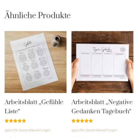
Ähnliche Produkte
Arbeitsblatt „Gefühle
Arbeitsblatt „Negative
Liste“
Gedanken Tagebuch“
Bewertet
Bewertet
geprüfte Gesamtbewertungen
geprüfte Gesamtbewertungen
mit
mit
4.85
4.92
von 5
von 5