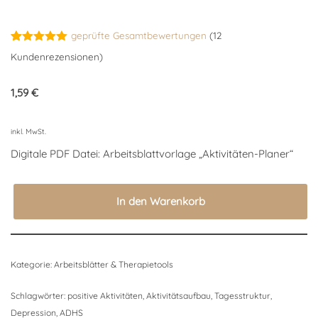
geprüfte Gesamtbewertungen
(
12
Bewertet
12
Kundenrezensionen)
mit
5.00
von 5,
basierend
1,59
€
auf
Kundenbewertungen
inkl. MwSt.
Digitale PDF Datei: Arbeitsblattvorlage „Aktivitäten-Planer“
In den Warenkorb
Kategorie:
Arbeitsblätter & Therapietools
Schlagwörter:
positive Aktivitäten
,
Aktivitätsaufbau
,
Tagesstruktur
,
Depression
,
ADHS