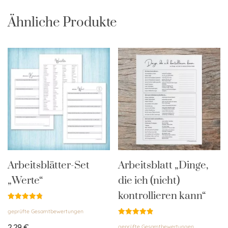
Ähnliche Produkte
Arbeitsblätter-Set
Arbeitsblatt „Dinge,
„Werte“
die ich (nicht)
kontrollieren kann“
Bewertet
geprüfte Gesamtbewertungen
mit
4.84
Bewertet
von 5
2,29
€
geprüfte Gesamtbewertungen
mit