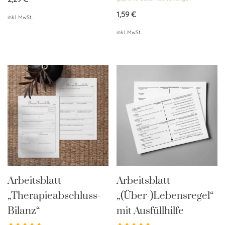
4.87
von 5
1,59
€
inkl. MwSt.
inkl. MwSt.
Arbeitsblatt
Arbeitsblatt
„Therapieabschluss-
„(Über-)Lebensregel“
Bilanz“
mit Ausfüllhilfe