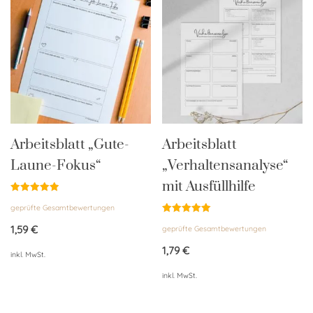
Arbeitsblatt „Gute-
Arbeitsblatt
Laune-Fokus“
„Verhaltensanalyse“
mit Ausfüllhilfe
Bewertet
geprüfte Gesamtbewertungen
mit
4.95
Bewertet
von 5
1,59
€
geprüfte Gesamtbewertungen
mit
5.00
von 5
1,79
€
inkl. MwSt.
inkl. MwSt.