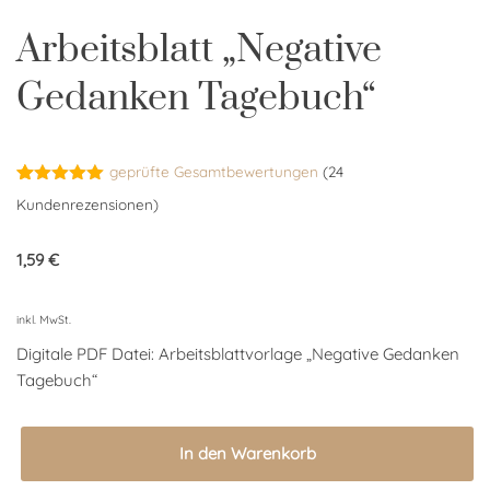
Arbeitsblatt „Negative
Gedanken Tagebuch“
geprüfte Gesamtbewertungen
(
24
Bewertet
24
Kundenrezensionen)
mit
4.92
von 5,
basierend
1,59
€
auf
Kundenbewertungen
inkl. MwSt.
Digitale PDF Datei: Arbeitsblattvorlage „Negative Gedanken
Tagebuch“
In den Warenkorb