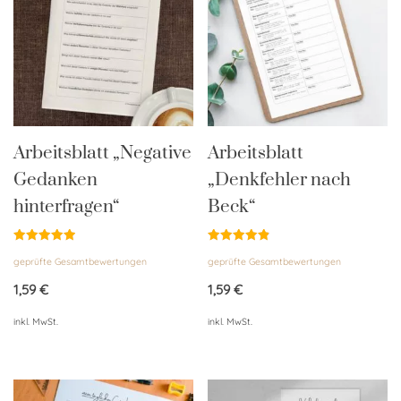
Arbeitsblatt „Negative
Arbeitsblatt
Gedanken
„Denkfehler nach
hinterfragen“
Beck“
Bewertet
Bewertet
geprüfte Gesamtbewertungen
geprüfte Gesamtbewertungen
mit
mit
4.94
4.85
von 5
von 5
1,59
€
1,59
€
inkl. MwSt.
inkl. MwSt.