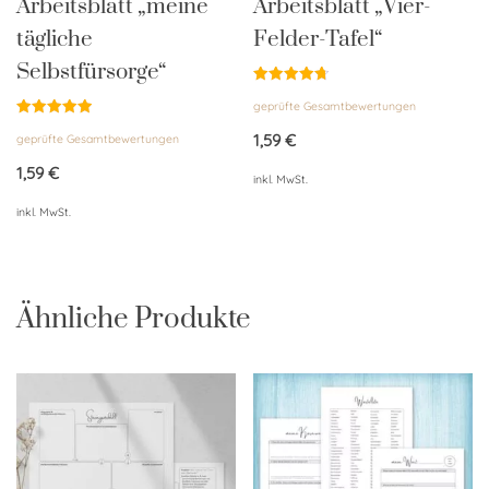
Arbeitsblatt „meine
Arbeitsblatt „Vier-
tägliche
Felder-Tafel“
Selbstfürsorge“
Bewertet
geprüfte Gesamtbewertungen
mit
4.76
Bewertet
von 5
1,59
€
geprüfte Gesamtbewertungen
mit
4.96
von 5
1,59
€
inkl. MwSt.
inkl. MwSt.
Ähnliche Produkte