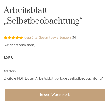
Arbeitsblatt
„Selbstbeobachtung“
geprüfte Gesamtbewertungen
(
14
Bewertet
14
Kundenrezensionen)
mit
4.86
von 5,
basierend
1,59
€
auf
Kundenbewertungen
inkl. MwSt.
Digitale PDF Datei: Arbeitsblattvorlage „Selbstbeobachtung“
In den Warenkorb