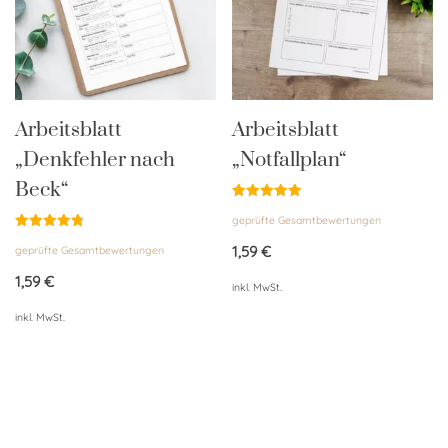
Arbeitsblatt
Arbeitsblatt
„Denkfehler nach
„Notfallplan“
Beck“
Bewertet
geprüfte Gesamtbewertungen
mit
5.00
Bewertet
von 5
1,59
€
geprüfte Gesamtbewertungen
mit
4.85
von 5
1,59
€
inkl. MwSt.
inkl. MwSt.