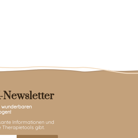
-Newsletter
en wunderbaren
ogen!
ssante Informationen und
 Therapietools gibt.