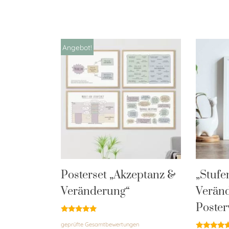
Angebot!
Posterset „Akzeptanz &
„Stufe
Veränderung“
Verän
Poster
Bewertet
geprüfte Gesamtbewertungen
mit