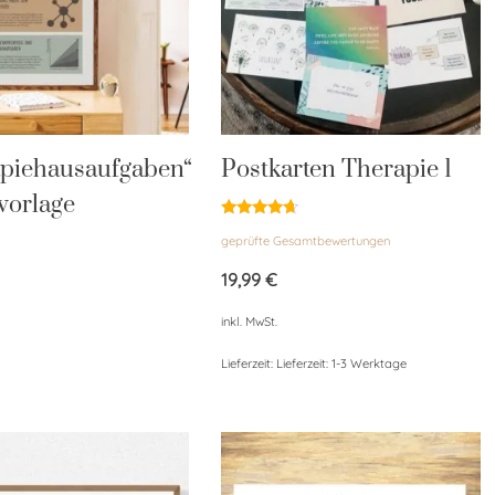
apiehausaufgaben“
Postkarten Therapie 1
vorlage
Bewertet
geprüfte Gesamtbewertungen
mit
4.50
von 5
19,99
€
inkl. MwSt.
Lieferzeit:
Lieferzeit: 1-3 Werktage