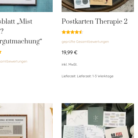
sblatt „Mist
Postkarten Therapie 2
t?
Bewertet
rgutmachung“
geprüfte Gesamtbewertungen
mit
4.33
von 5
19,99
€
esamtbewertungen
inkl. MwSt.
Lieferzeit:
Lieferzeit: 1-3 Werktage