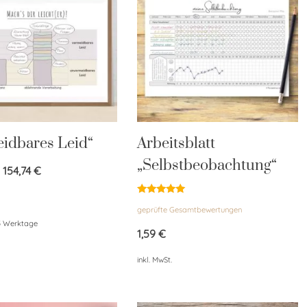
idbares Leid“
Arbeitsblatt
„Selbstbeobachtung“
–
154,74
€
Bewertet
geprüfte Gesamtbewertungen
mit
4.86
5 Werktage
von 5
1,59
€
inkl. MwSt.