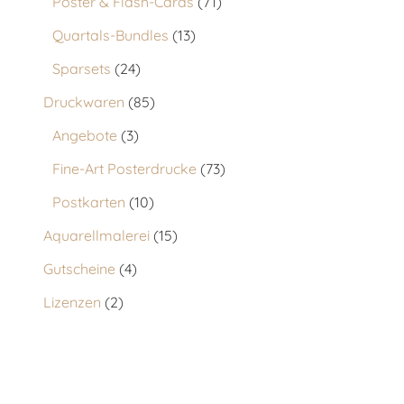
Poster & Flash-Cards
71
Quartals-Bundles
13
Sparsets
24
Druckwaren
85
Angebote
3
Fine-Art Posterdrucke
73
Postkarten
10
Aquarellmalerei
15
Gutscheine
4
Lizenzen
2