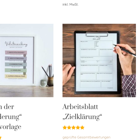
inkl. MwSt.
n der
Arbeitsblatt
derung“
„Zielklärung“
vorlage
Bewertet
geprüfte Gesamtbewertungen
mit