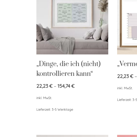
„Dinge, die ich (nicht)
„Verme
kontrollieren kann“
22,23
€
22,23
€
–
154,74
€
inkl. MwSt.
inkl. MwSt.
Lieferzeit:
3-
Lieferzeit:
3-5 Werktage