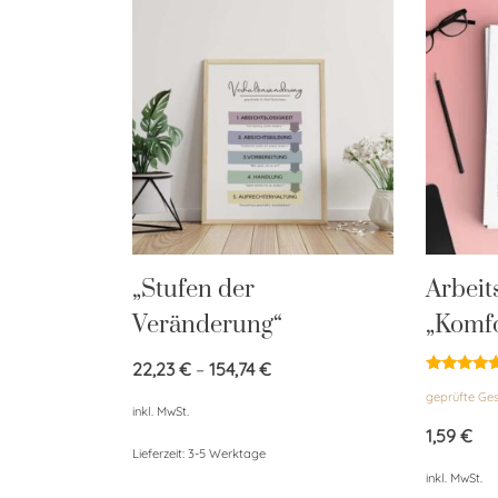
„Stufen der
Arbeit
Veränderung“
„Komf
22,23
€
–
154,74
€
Bewertet
geprüfte G
mit
inkl. MwSt.
4.92
von 5
1,59
€
Lieferzeit:
3-5 Werktage
inkl. MwSt.