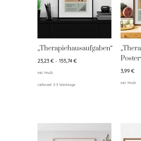
„Therapiehausaufgaben“
„Ther
Poster
23,23
€
–
155,74
€
3,99
€
inkl. MwSt.
inkl. MwSt.
Lieferzeit:
3-5 Werktage