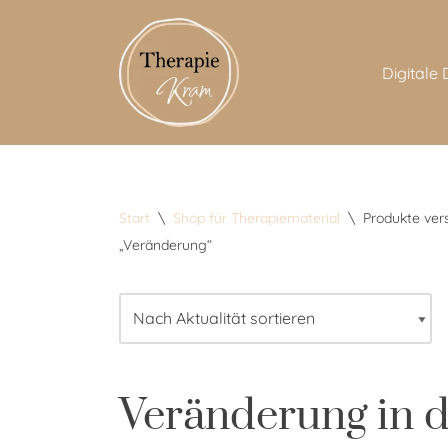
Zum
Digitale
Inhalt
springen
Start
\
Shop für Therapiematerial
\
Produkte ver
„Veränderung“
Veränderung in 