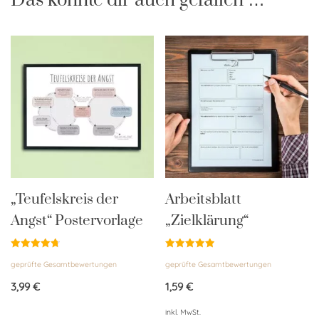
Das könnte dir auch gefallen …
„Teufelskreis der
Arbeitsblatt
Angst“ Postervorlage
„Zielklärung“
Bewertet
Bewertet
geprüfte Gesamtbewertungen
geprüfte Gesamtbewertungen
mit
mit
4.75
4.91
von 5
von 5
3,99
€
1,59
€
inkl. MwSt.