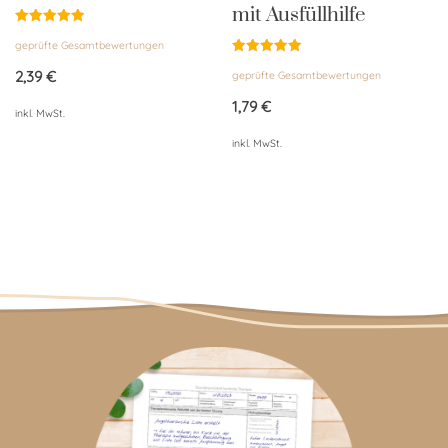
mit Ausfüllhilfe
Bewertet
geprüfte Gesamtbewertungen
mit
4.96
Bewertet
von 5
2,39
€
geprüfte Gesamtbewertungen
mit
5.00
von 5
1,79
€
inkl. MwSt.
inkl. MwSt.