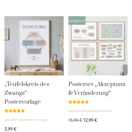
Angebot!
„Teufelskreis des
Posterset „Akzeptanz
Zwangs“
& Veränderung“
Postervorlage
Bewertet
geprüfte Gesamtbewertungen
mit
5.00
Bewertet
von 5
15,96
€
12,99
€
geprüfte Gesamtbewertungen
mit
5.00
von 5
3,99
€