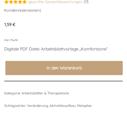
geprüfte Gesamtbewertungen
(
13
Bewertet
13
Kundenrezensionen)
mit
4.92
von 5,
basierend
1,59
€
auf
Kundenbewertungen
inkl. MwSt.
Digitale PDF Datei: Arbeitsblattvorlage „Komfortzone“
In den Warenkorb
Kategorie:
Arbeitsblätter & Therapietools
Schlagwörter:
Veränderung
,
Aktivitätsaufbau
,
Metapher