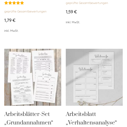
geprüfte Gesamtbewertungen
mit
4.86
Bewertet
von 5
1,59
€
geprüfte Gesamtbewertungen
mit
4.95
von 5
1,79
€
inkl. MwSt.
inkl. MwSt.
Arbeitsblätter-Set
Arbeitsblatt
„Grundannahmen“
„Verhaltensanalyse“