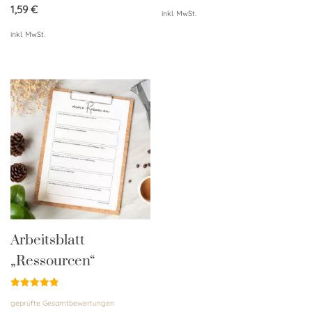
von 5
1,59
€
inkl. MwSt.
inkl. MwSt.
Arbeitsblatt
„Ressourcen“
Bewertet
geprüfte Gesamtbewertungen
mit
4.89