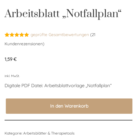
Arbeitsblatt „Notfallplan“
geprüfte Gesamtbewertungen
(
21
Bewertet
21
Kundenrezensionen)
mit
5.00
von 5,
basierend
1,59
€
auf
Kundenbewertungen
inkl. MwSt.
Digitale PDF Datei: Arbeitsblattvorlage „Notfallplan“
In den Warenkorb
Kategorie:
Arbeitsblätter & Therapietools