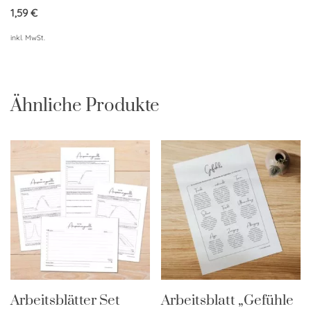
von 5
1,59
€
inkl. MwSt.
Ähnliche Produkte
Arbeitsblätter Set
Arbeitsblatt „Gefühle