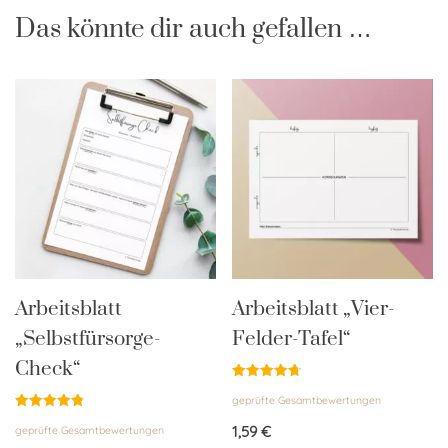
Das könnte dir auch gefallen …
Arbeitsblatt
Arbeitsblatt „Vier-
„Selbstfürsorge-
Felder-Tafel“
Check“
Bewertet
geprüfte Gesamtbewertungen
mit
4.76
Bewertet
von 5
1,59
€
geprüfte Gesamtbewertungen
mit
4.86