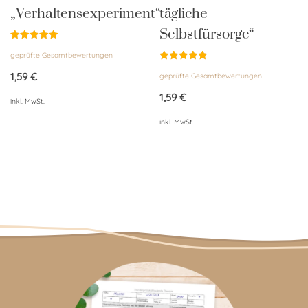
„Verhaltensexperiment“
tägliche
Selbstfürsorge“
Bewertet
geprüfte Gesamtbewertungen
mit
5.00
Bewertet
von 5
1,59
€
geprüfte Gesamtbewertungen
mit
4.96
von 5
1,59
€
inkl. MwSt.
inkl. MwSt.