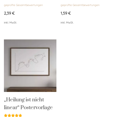
Bewertet
Bewertet
geprüfte Gesamtbewertungen
geprüfte Gesamtbewertungen
mit
mit
4.95
5.00
von 5
von 5
2,39
€
1,59
€
inkl. MwSt.
inkl. MwSt.
„Heilung ist nicht
linear“ Postervorlage