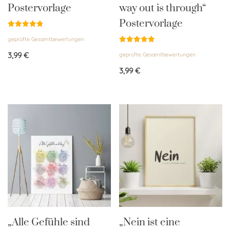
Postervorlage
way out is through“
Postervorlage
Bewertet
geprüfte Gesamtbewertungen
mit
4.83
Bewertet
von 5
3,99
€
geprüfte Gesamtbewertungen
mit
5.00
von 5
3,99
€
„Alle Gefühle sind
„Nein ist eine