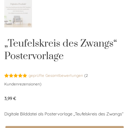
„Teufelskreis des Zwangs“
Postervorlage
geprüfte Gesamtbewertungen
(
2
Bewertet
2
Kundenrezensionen)
mit
5.00
von 5,
basierend
3,99
€
auf
Kundenbewertungen
Digitale Bilddatei als Postervorlage „Teufelskreis des Zwangs“