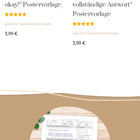
okay!“ Postervorlage
vollständige Antwort“
Postervorlage
Bewertet
geprüfte Gesamtbewertungen
mit
4.86
Bewertet
von 5
3,99
€
geprüfte Gesamtbewertungen
mit
5.00
von 5
3,99
€