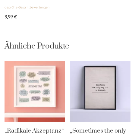
Bewertet
geprüfte Gesamtbewertungen
mit
5.00
von 5
3,99
€
Ähnliche Produkte
„Radikale Akzeptanz“
„Sometimes the only