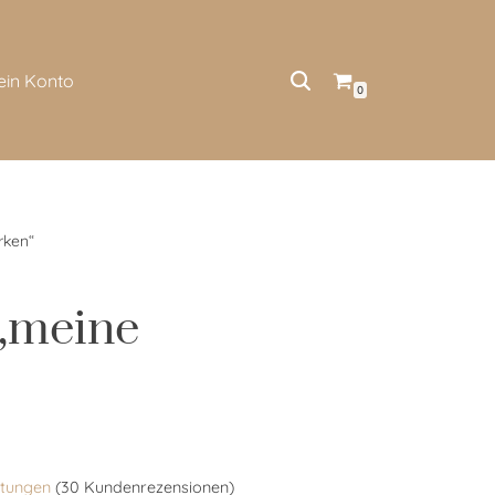
ein Konto
0
rken“
 „meine
tungen
(
30
Kundenrezensionen)