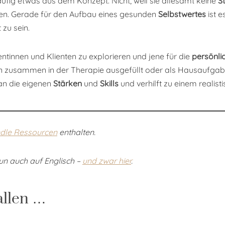
äufig etwas aus dem Konzept. Nicht, weil sie allesamt keine
S
en. Gerade für den Aufbau eines gesunden
Selbstwertes
ist e
zu sein.
tinnen und Klienten zu explorieren und jene für die
persönli
ann zusammen in der Therapie ausgefüllt oder als Hausaufg
 an die eigenen
Stärken
und
Skills
und verhilft zu einem realisti
dle Ressourcen
enthalten.
un auch auf Englisch –
und zwar hier
.
allen …