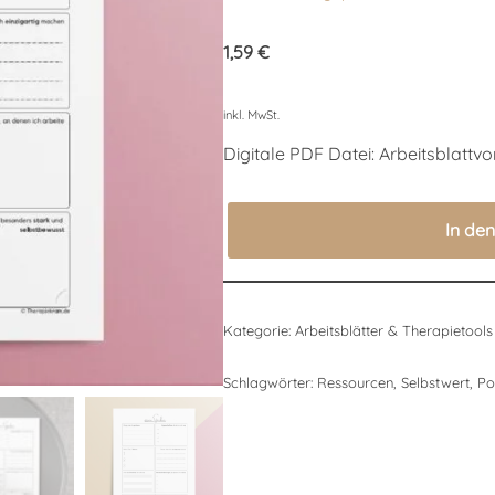
Bewertet
30
mit
4.90
1,59
€
von 5,
basierend
auf
Kundenbewertungen
inkl. MwSt.
Digitale PDF Datei: Arbeitsblattv
In de
Kategorie:
Arbeitsblätter & Therapietools
Schlagwörter:
Ressourcen
,
Selbstwert
,
Po