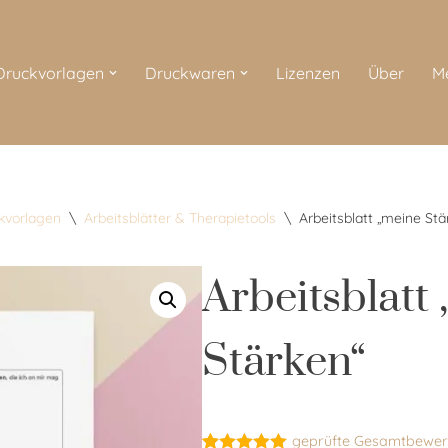
 Druckvorlagen
Druckwaren
Lizenzen
Über
M
ckvorlagen
\
Arbeitsblätter & Therapietools
\
Arbeitsblatt „meine Stä
Arbeitsblatt
Stärken“
geprüfte Gesamtbewer