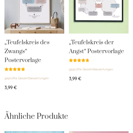
„Teufelskreis des
„Teufelskreis der
Zwangs“
Angst“ Postervorlage
Postervorlage
Bewertet
geprüfte Gesamtbewertungen
mit
4.75
Bewertet
von 5
3,99
€
geprüfte Gesamtbewertungen
mit
5.00
von 5
3,99
€
Ähnliche Produkte