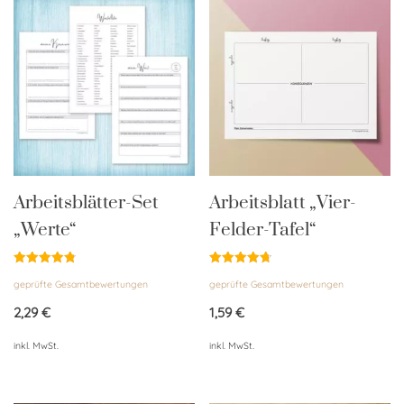
Arbeitsblätter-Set
Arbeitsblatt „Vier-
„Werte“
Felder-Tafel“
Bewertet
Bewertet
geprüfte Gesamtbewertungen
geprüfte Gesamtbewertungen
mit
mit
4.84
4.76
von 5
von 5
2,29
€
1,59
€
inkl. MwSt.
inkl. MwSt.