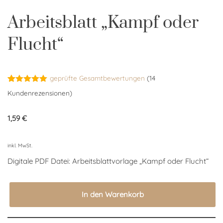
Arbeitsblatt „Kampf oder
Flucht“
geprüfte Gesamtbewertungen
(
14
Bewertet
14
Kundenrezensionen)
mit
5.00
von 5,
basierend
1,59
€
auf
Kundenbewertungen
inkl. MwSt.
Digitale PDF Datei: Arbeitsblattvorlage „Kampf oder Flucht“
In den Warenkorb