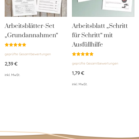
Arbeitsblätter-Set
Arbeitsblatt „Schritt
„Grundannahmen“
für Schritt“ mit
Ausfüllhilfe
Bewertet
geprüfte Gesamtbewertungen
mit
4.96
Bewertet
von 5
2,39
€
geprüfte Gesamtbewertungen
mit
4.95
von 5
1,79
€
inkl. MwSt.
inkl. MwSt.