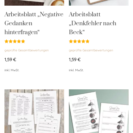
Arbeitsblatt „Negative
Arbeitsblatt
Gedanken
„Denkfehler nach
hinterfragen“
Beck“
Bewertet
Bewertet
geprüfte Gesamtbewertungen
geprüfte Gesamtbewertungen
mit
mit
4.94
4.85
von 5
von 5
1,59
€
1,59
€
inkl. MwSt.
inkl. MwSt.