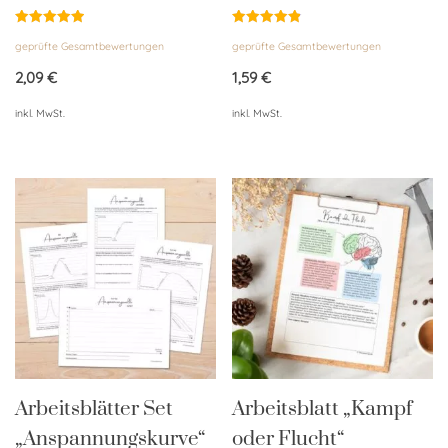
Bewertet
Bewertet
geprüfte Gesamtbewertungen
geprüfte Gesamtbewertungen
mit
mit
5.00
4.86
von 5
von 5
2,09
€
1,59
€
inkl. MwSt.
inkl. MwSt.
Arbeitsblätter Set
Arbeitsblatt „Kampf
„Anspannungskurve“
oder Flucht“