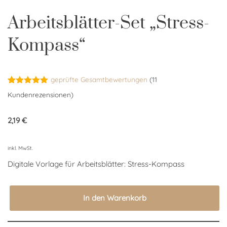
Arbeitsblätter-Set „Stress-
Kompass“
geprüfte Gesamtbewertungen
(
11
Bewertet
11
Kundenrezensionen)
mit
5.00
von 5,
basierend
2,19
€
auf
Kundenbewertungen
inkl. MwSt.
Digitale Vorlage für Arbeitsblätter: Stress-Kompass
In den Warenkorb