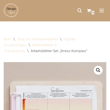
Zum
0
Inhalt
springen
Start
\
Shop für Therapiematerial
\
Digitale
Druckvorlagen
\
Arbeitsblätter &
Therapietools
\
Arbeitsblätter-Set „Stress-Kompass“