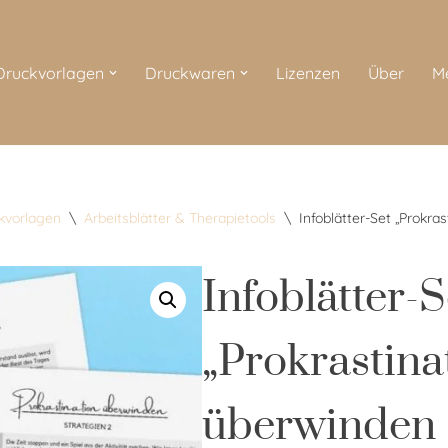
 Druckvorlagen
Druckwaren
Lizenzen
Über
M
ckvorlagen
\
Arbeitsblätter & Therapietools
\
Infoblätter-Set „Prokra
Infoblätter-S
„Prokrastina
überwinden –