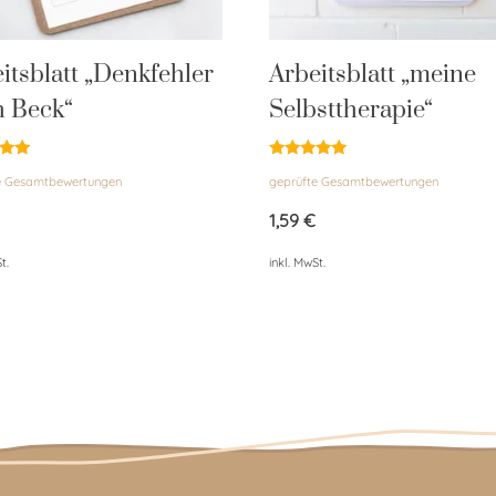
itsblatt „Denkfehler
Arbeitsblatt „meine
h Beck“
Selbsttherapie“
et
Bewertet
e Gesamtbewertungen
geprüfte Gesamtbewertungen
mit
4.89
von 5
1,59
€
t.
inkl. MwSt.