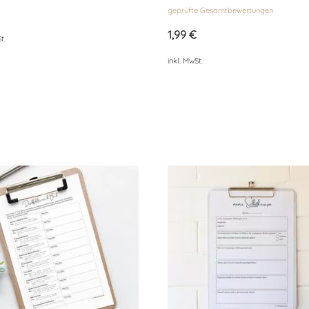
Bewertet
geprüfte Gesamtbewertungen
mit
4.33
von 5
1,99
€
t.
inkl. MwSt.