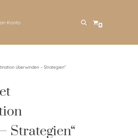
ein Konto
0
stination überwinden – Strategien“
et
tion
 Strategien“