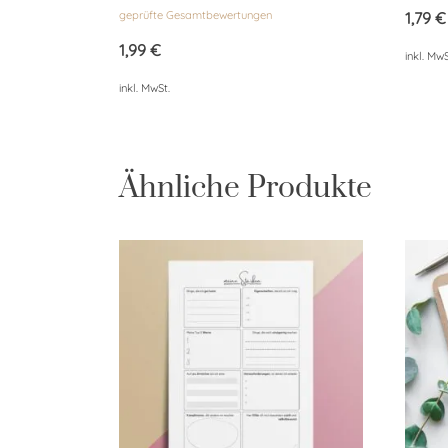
Bewertet
von 5
geprüfte Gesamtbewertungen
1,79
€
mit
4.00
von 5
1,99
€
inkl. MwS
inkl. MwSt.
Ähnliche Produkte