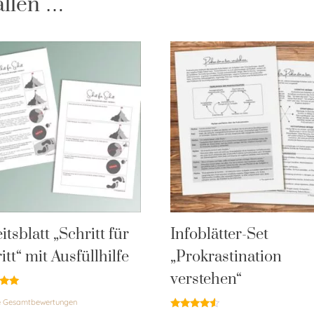
allen …
itsblatt „Schritt für
Infoblätter-Set
itt“ mit Ausfüllhilfe
„Prokrastination
verstehen“
et
e Gesamtbewertungen