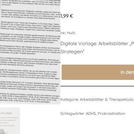
1,99
€
inkl. MwSt.
Digitale Vorlage: Arbeitsblätter 
Strategien“
In de
Kategorie:
Arbeitsblätter & Therapietools
Schlagwörter:
ADHS
,
Prokrastination