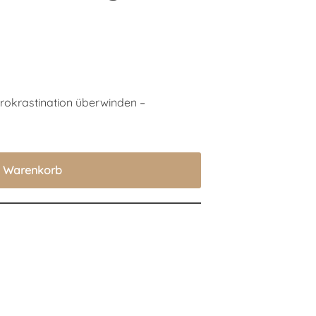
„Prokrastination überwinden –
n Warenkorb