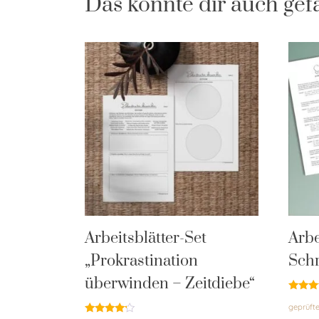
Das könnte dir auch gef
Arbeitsblätter-Set
Arbe
„Prokrastination
Schr
überwinden – Zeitdiebe“
Bewert
geprüft
mit
4.95