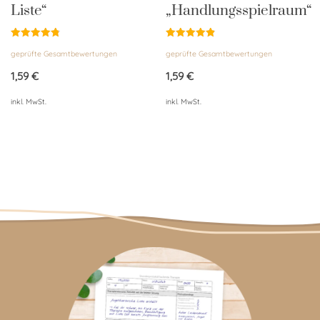
Liste“
„Handlungsspielraum“
Bewertet
Bewertet
geprüfte Gesamtbewertungen
geprüfte Gesamtbewertungen
mit
mit
4.85
4.86
von 5
von 5
1,59
€
1,59
€
inkl. MwSt.
inkl. MwSt.