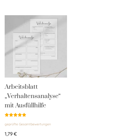
Arbeitsblatt
„Verhaltensanalyse“
mit Ausfüllhilfe
Bewertet
geprüfte Gesamtbewertungen
mit
5.00
von 5
1,79
€