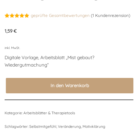
geprüfte Gesamtbewertungen
(
1
Kundenrezension)
Bewertet
1
mit
5.00
1,59
€
von 5,
basierend
auf
Kundenbewertung
inkl. MwSt.
Digitale Vorlage, Arbeitsblatt „Mist gebaut?
Wiedergutmachung“
In den Warenkorb
Kategorie:
Arbeitsblätter & Therapietools
Schlagwörter:
Selbstmitgefühl
,
Veränderung
,
Motivklärung