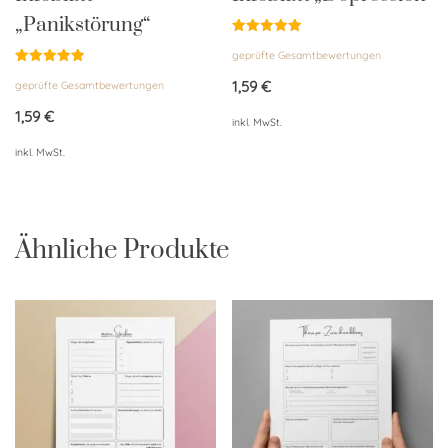
„Panikstörung“
Bewertet
geprüfte Gesamtbewertungen
mit
5.00
Bewertet
von 5
1,59
€
geprüfte Gesamtbewertungen
mit
5.00
von 5
1,59
€
inkl. MwSt.
inkl. MwSt.
Ähnliche Produkte