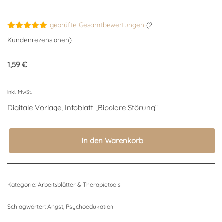
geprüfte Gesamtbewertungen
(
2
Bewertet
2
Kundenrezensionen)
mit
5.00
von 5,
basierend
1,59
€
auf
Kundenbewertungen
inkl. MwSt.
Digitale Vorlage, Infoblatt „Bipolare Störung“
In den Warenkorb
Kategorie:
Arbeitsblätter & Therapietools
Schlagwörter:
Angst
,
Psychoedukation