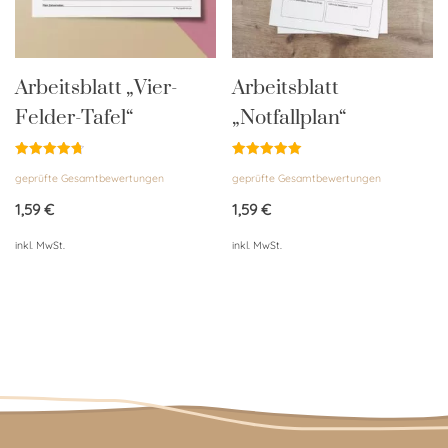
Arbeitsblatt „Vier-
Arbeitsblatt
Felder-Tafel“
„Notfallplan“
Bewertet
Bewertet
geprüfte Gesamtbewertungen
geprüfte Gesamtbewertungen
mit
mit
4.76
5.00
von 5
von 5
1,59
€
1,59
€
inkl. MwSt.
inkl. MwSt.