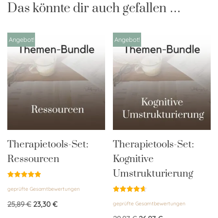
Das könnte dir auch gefallen …
Angebot!
Angebot!
Therapietools-Set:
Therapietools-Set:
Ressourcen
Kognitive
Umstrukturierung
Bewertet
geprüfte Gesamtbewertungen
mit
5.00
Bewertet
von 5
25,89
€
23,30
€
geprüfte Gesamtbewertungen
mit
4.67
von 5