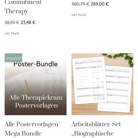
Commitment
360,75
€
269,00
€
Therapy
inkl. MwSt.
26,10
€
23,48
€
inkl. MwSt.
Angebot!
Alle Postervorlagen
Arbeitsblätter-Set
Mega Bundle
„Biographische