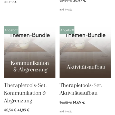
29,97
€
26,97
€
inkl. MwSt.
inkl. MwSt.
Angebot!
Angebot!
Therapietools-Set:
Therapietools-Set:
Kommunikation &
Aktivitätsaufbau
Abgrenzung
16,32
€
14,69
€
46,54
€
41,89
€
inkl. MwSt.