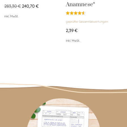
Anamnese“
283,30
€
240,70
€
inkl. MwSt.
Bewertet
geprüfte Gesamtbewertungen
mit
4.57
von 5
2,39
€
inkl. MwSt.