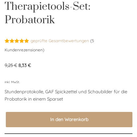
Therapietools-Set:
Probatorik
geprüfte Gesamtbewertungen
(
5
Bewertet
5
Kundenrezensionen)
mit
5.00
von 5,
basierend
9,25
€
8,33
€
auf
Kundenbewertungen
inkl. MwSt.
Stundenprotokolle, GAF Spickzettel und Schaubilder für die
Probatorik in einem Sparset
In den Warenkorb