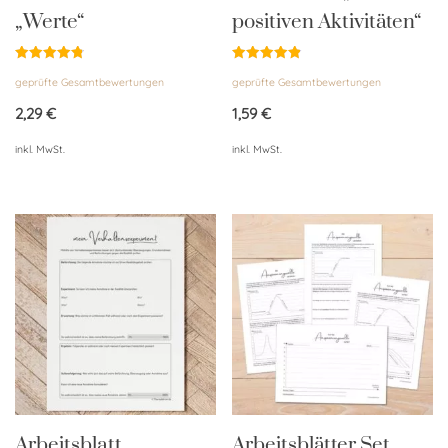
„Werte“
positiven Aktivitäten“
Bewertet
Bewertet
geprüfte Gesamtbewertungen
geprüfte Gesamtbewertungen
mit
mit
4.84
4.85
von 5
von 5
2,29
€
1,59
€
inkl. MwSt.
inkl. MwSt.
Arbeitsblatt
Arbeitsblätter Set