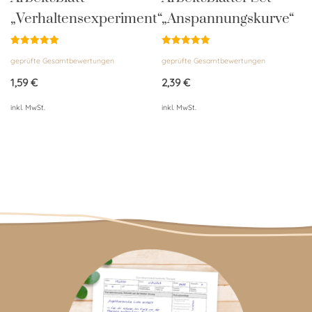
„Verhaltensexperiment“
„Anspannungskurve“
Bewertet
Bewertet
geprüfte Gesamtbewertungen
geprüfte Gesamtbewertungen
mit
mit
5.00
4.95
von 5
von 5
1,59
€
2,39
€
inkl. MwSt.
inkl. MwSt.