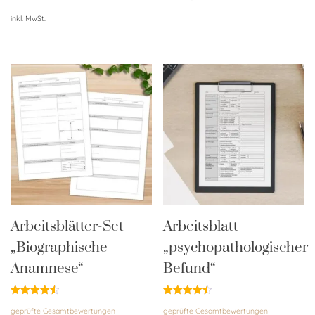
inkl. MwSt.
Arbeitsblätter-Set
Arbeitsblatt
„Biographische
„psychopathologischer
Anamnese“
Befund“
Bewertet
Bewertet
geprüfte Gesamtbewertungen
geprüfte Gesamtbewertungen
mit
mit