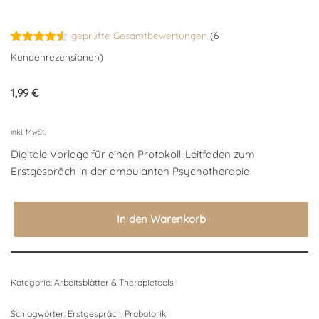
geprüfte Gesamtbewertungen
(
6
Bewertet
6
Kundenrezensionen)
mit
4.50
von 5,
basierend
1,99
€
auf
Kundenbewertungen
inkl. MwSt.
Digitale Vorlage für einen Protokoll-Leitfaden zum
Erstgespräch in der ambulanten Psychotherapie
In den Warenkorb
Kategorie:
Arbeitsblätter & Therapietools
Schlagwörter:
Erstgespräch
,
Probatorik