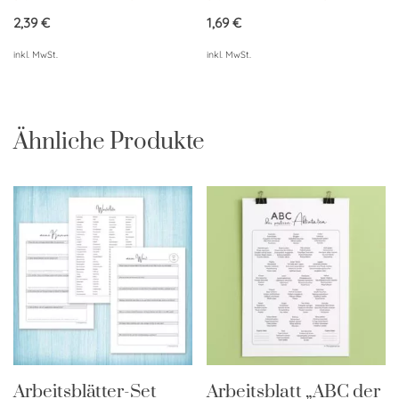
4.57
4.50
von 5
von 5
2,39
€
1,69
€
inkl. MwSt.
inkl. MwSt.
Ähnliche Produkte
Arbeitsblätter-Set
Arbeitsblatt „ABC der