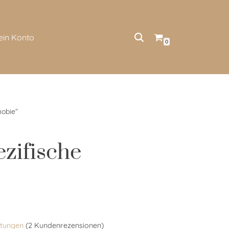
ein Konto
0
hobie“
ezifische
tungen
(
2
Kundenrezensionen)