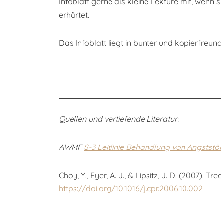
Infoblatt gerne als kleine Lektüre mit, wenn
erhärtet.
Das Infoblatt liegt in bunter und kopierfre
Quellen und vertiefende Literatur:
AWMF
S-3 Leitlinie Behandlung von Angstst
Choy, Y., Fyer, A. J., & Lipsitz, J. D. (2007). T
https://doi.org/10.1016/j.cpr.2006.10.002