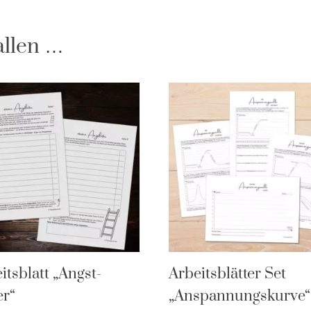
allen …
itsblatt „Angst-
Arbeitsblätter Set
er“
„Anspannungskurve“