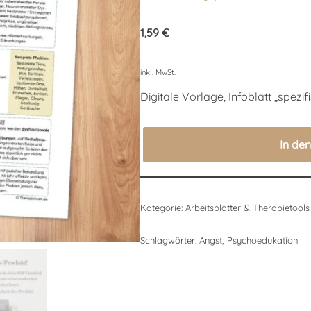
Bewertet mit
2
5.00
von 5,
1,59
€
basierend
auf
Kundenbewertungen
inkl. MwSt.
Digitale Vorlage, Infoblatt „spezi
In de
Kategorie:
Arbeitsblätter & Therapietools
Schlagwörter:
Angst
,
Psychoedukation