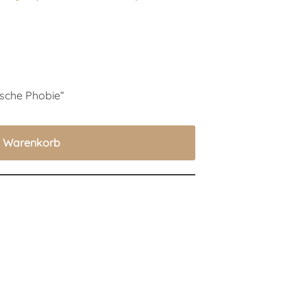
fische Phobie“
n Warenkorb