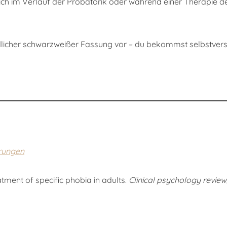
 sich im Verlauf der Probatorik oder während einer Therapie d
undlicher schwarzweißer Fassung vor – du bekommst selbstvers
örungen
reatment of specific phobia in adults.
Clinical psychology review