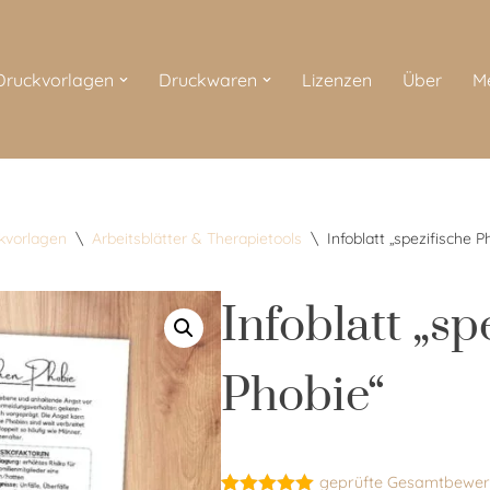
 Druckvorlagen
Druckwaren
Lizenzen
Über
M
ckvorlagen
\
Arbeitsblätter & Therapietools
\
Infoblatt „spezifische P
Infoblatt „sp
Phobie“
geprüfte Gesamtbewer