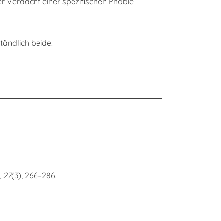
er Verdacht einer spezifischen Phobie
tändlich beide.
,
27
(3), 266–286.