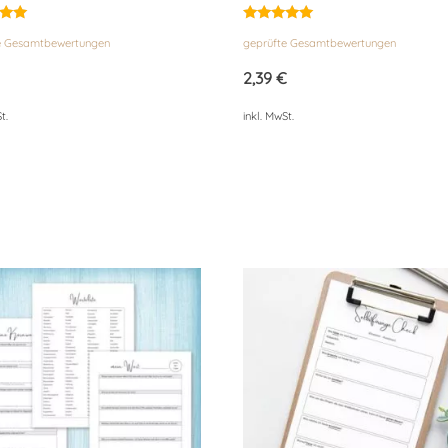
et
Bewertet
e Gesamtbewertungen
geprüfte Gesamtbewertungen
mit
4.95
von 5
2,39
€
t.
inkl. MwSt.