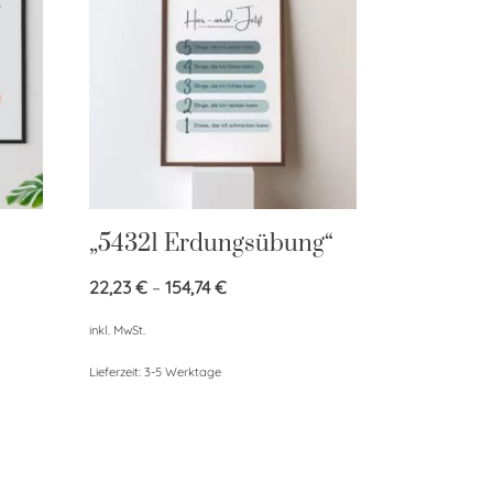
„54321 Erdungsübung“
22,23
€
–
154,74
€
inkl. MwSt.
Lieferzeit:
3-5 Werktage