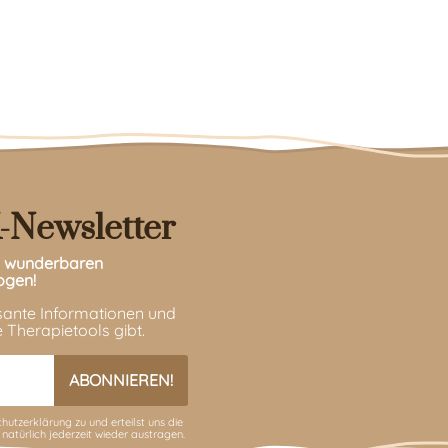
-Newsletter
en wunderbaren
ogen!
ssante Informationen und
 Therapietools gibt.
hutzerklärung
zu und erteilst uns die
 natürlich jederzeit wieder austragen.