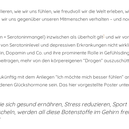
lieren, wie wir uns fühlen, wie freudvoll wir die Welt erleben, 
e wir uns gegenüber unseren Mitmenschen verhalten – und noc
1
= Serotoninmangel) inzwischen als überholt gilt
und wir vor
 Serotoninlevel und depressiven Erkrankungen nicht wirklich
n, Dopamin und Co. und ihre prominente Rolle in Gefühlsdinge
 beitragen, mehr von den körpereigenen “Drogen” auszuschütt
zukünftig mit dem Anliegen “Ich möchte mich besser fühlen” a
edenen Glückshormone sein. Das hier vorgestellte Poster unter
e sich gesund ernähren, Stress reduzieren, Sport t
cheln, werden all diese Botenstoffe im Gehirn fre