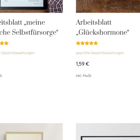
itsblatt „meine
Arbeitsblatt
iche Selbstfürsorge“
„Glückshormone“
et
Bewertet
e Gesamtbewertungen
geprüfte Gesamtbewertungen
mit
5.00
von 5
1,59
€
t.
inkl. MwSt.