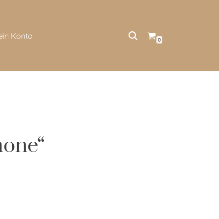
ein Konto
0
mone“