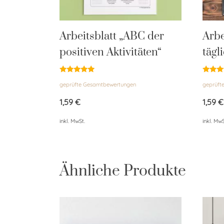
Arbeitsblatt „ABC der
Arbe
positiven Aktivitäten“
tägl
Bewertet
Bewert
geprüfte Gesamtbewertungen
geprüft
mit
mit
4.85
4.96
von 5
von 5
1,59
€
1,59
€
inkl. MwSt.
inkl. MwS
Ähnliche Produkte