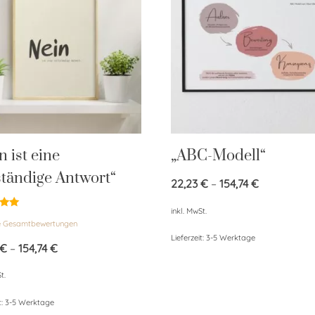
n ist eine
„ABC-Modell“
ständige Antwort“
22,23
€
–
154,74
€
inkl. MwSt.
et
e Gesamtbewertungen
Lieferzeit:
3-5 Werktage
€
–
154,74
€
t.
t:
3-5 Werktage