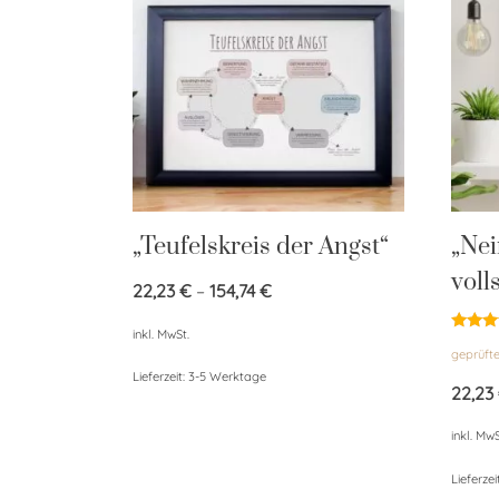
„Teufelskreis der Angst“
„Nei
voll
22,23
€
–
154,74
€
inkl. MwSt.
Bewert
geprüft
mit
5.00
Lieferzeit:
3-5 Werktage
von 5
22,23
inkl. MwS
Lieferzei