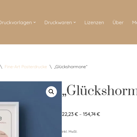
 Druckvorlagen
Druckwaren
Lizenzen
Über
M
\
Fine-Art Posterdrucke
\
„Glückshormone“
„Glückshor
22,23
€
–
154,74
€
inkl. MwSt.