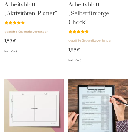
Arbeitsblatt
Arbeitsblatt
„Aktivitäten-Planer“
„Selbstfürsorge-
Check“
Bewertet
geprüfte Gesamtbewertungen
mit
5.00
Bewertet
von 5
1,59
€
geprüfte Gesamtbewertungen
mit
4.86
von 5
1,59
€
inkl. MwSt.
inkl. MwSt.