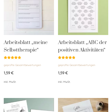
Arbeitsblatt „meine
Arbeitsblatt „ABC der
Selbsttherapie“
positiven Aktivitäten“
Bewertet
Bewertet
geprüfte Gesamtbewertungen
geprüfte Gesamtbewertungen
mit
mit
4.89
4.85
von 5
von 5
1,59
€
1,59
€
inkl. MwSt.
inkl. MwSt.