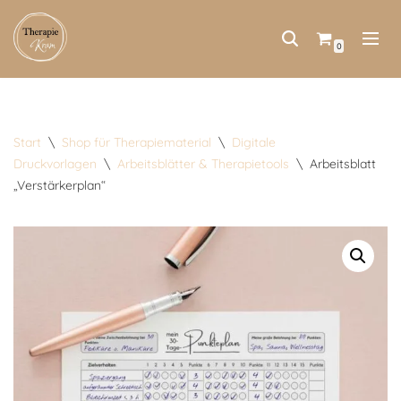
Zum
0
Inhalt
springen
Start
\
Shop für Therapiematerial
\
Digitale
Druckvorlagen
\
Arbeitsblätter & Therapietools
\
Arbeitsblatt
„Verstärkerplan“