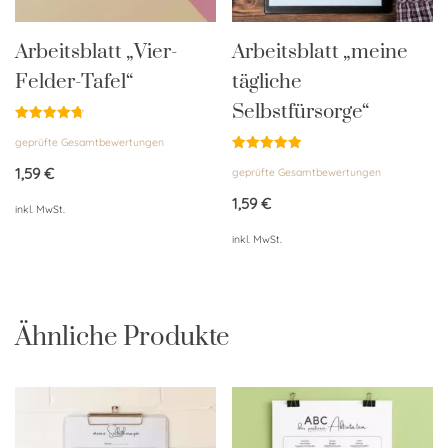
Arbeitsblatt „Vier-
Arbeitsblatt „meine
Felder-Tafel“
tägliche
Selbstfürsorge“
Bewertet
geprüfte Gesamtbewertungen
mit
4.76
Bewertet
von 5
1,59
€
geprüfte Gesamtbewertungen
mit
4.96
von 5
1,59
€
inkl. MwSt.
inkl. MwSt.
Ähnliche Produkte