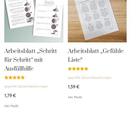
Arbeitsblatt „Schritt
Arbeitsblatt „Gefühle
für Schritt“ mit
Liste“
Ausfüllhilfe
Bewertet
geprüfte Gesamtbewertungen
mit
4.85
Bewertet
von 5
1,59
€
geprüfte Gesamtbewertungen
mit
4.95
von 5
1,79
€
inkl. MwSt.
inkl. MwSt.