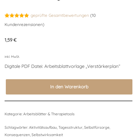
geprüfte Gesamtbewertungen
(
10
Bewertet
10
Kundenrezensionen)
mit
4.90
von 5,
basierend
1,59
€
auf
Kundenbewertungen
inkl. MwSt.
Digitale PDF Datei: Arbeitsblattvorlage „Verstärkerplan“
In den Warenkorb
Kategorie:
Arbeitsblätter & Therapietools
Schlagwörter:
Aktivitätsaufbau
,
Tagesstruktur
,
Selbstfürsorge
,
Konsequenzen
,
Selbstwirksamkeit