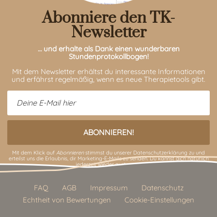
Abonniere den TK-
Newsletter
… und erhalte als Dank einen wunderbaren
Stundenprotokollbogen!
Mit dem Newsletter erhältst du interessante Informationen
und erfährst regelmäßig, wenn es neue Therapietools gibt.
Mit dem Klick auf
Abonnieren
stimmst du unserer
Datenschutzerklärung
zu und
erteilst uns die Erlaubnis, dir Marketing-E-Mails zu senden. Du kannst dich natürlich
jederzeit wieder austragen.
FAQ
AGB
Impressum
Datenschutz
Echtheit von Bewertungen
Cookie-Einstellungen