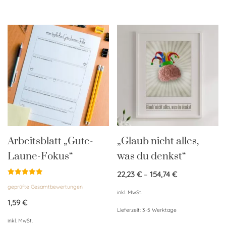
Arbeitsblatt „Gute-
„Glaub nicht alles,
Laune-Fokus“
was du denkst“
22,23
€
–
154,74
€
Bewertet
geprüfte Gesamtbewertungen
mit
inkl. MwSt.
4.95
von 5
1,59
€
Lieferzeit:
3-5 Werktage
inkl. MwSt.