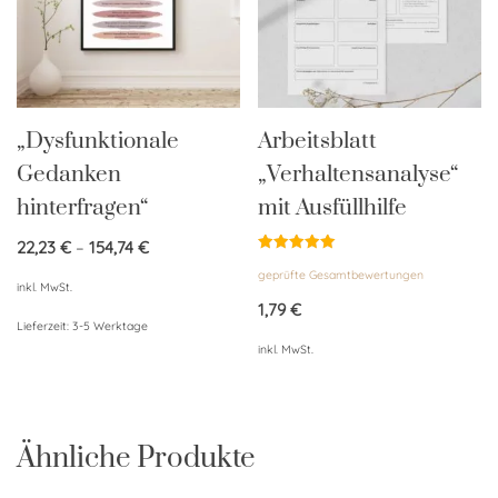
„Dysfunktionale
Arbeitsblatt
Gedanken
„Verhaltensanalyse“
hinterfragen“
mit Ausfüllhilfe
22,23
€
–
154,74
€
Bewertet
geprüfte Gesamtbewertungen
mit
inkl. MwSt.
5.00
von 5
1,79
€
Lieferzeit:
3-5 Werktage
inkl. MwSt.
Ähnliche Produkte