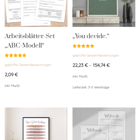
Arbeitsblätter-Set
„You decide.“
„ABC-Modell“
Bewertet
geprüfte Gesamtbewertungen
mit
5.00
Bewertet
von 5
22,23
€
–
154,74
€
geprüfte Gesamtbewertungen
mit
4.94
von 5
2,09
€
inkl. MwSt.
inkl. MwSt.
Lieferzeit:
3-5 Werktage