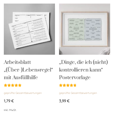
Arbeitsblatt
„Dinge, die ich (nicht)
„(Über-)Lebensregel“
kontrollieren kann“
mit Ausfüllhilfe
Postervorlage
Bewertet
Bewertet
geprüfte Gesamtbewertungen
geprüfte Gesamtbewertungen
mit
mit
5.00
4.75
von 5
von 5
1,79
€
3,99
€
inkl. MwSt.