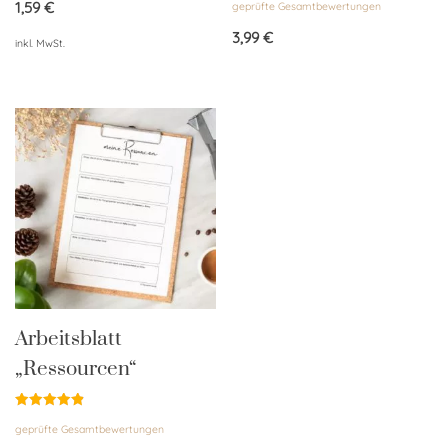
von 5
1,59
€
geprüfte Gesamtbewertungen
mit
4.83
von 5
3,99
€
inkl. MwSt.
Arbeitsblatt
„Ressourcen“
Bewertet
geprüfte Gesamtbewertungen
mit
4.89