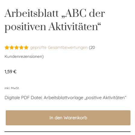
Arbeitsblatt „ABC der
positiven Aktivitäten“
geprüfte Gesamtbewertungen
(
20
Bewertet
20
Kundenrezensionen)
mit
4.85
von 5,
basierend
1,59
€
auf
Kundenbewertungen
inkl. MwSt.
Digitale PDF Datei: Arbeitsblattvorlage „positive Aktivitäten“
In den Warenkorb