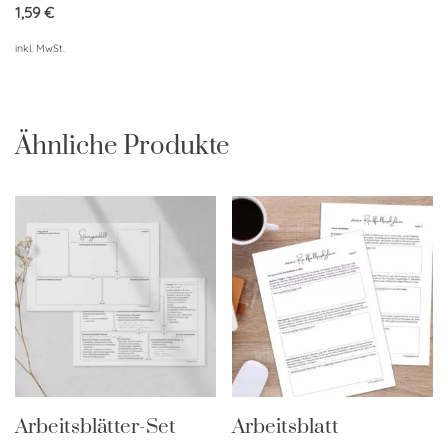
von 5
1,59
€
inkl. MwSt.
Ähnliche Produkte
Arbeitsblätter-Set
Arbeitsblatt