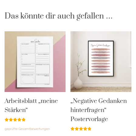
Das könnte dir auch gefallen …
Arbeitsblatt „meine
„Negative Gedanken
Stärken“
hinterfragen“
Postervorlage
Bewertet
geprüfte Gesamtbewertungen
mit
4.90
Bewertet