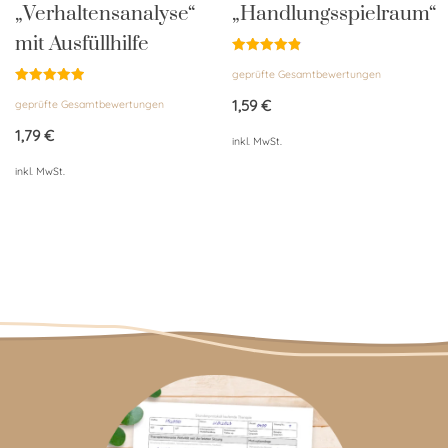
„Verhaltensanalyse“
„Handlungsspielraum“
mit Ausfüllhilfe
Bewertet
geprüfte Gesamtbewertungen
mit
4.86
Bewertet
von 5
1,59
€
geprüfte Gesamtbewertungen
mit
5.00
von 5
1,79
€
inkl. MwSt.
inkl. MwSt.