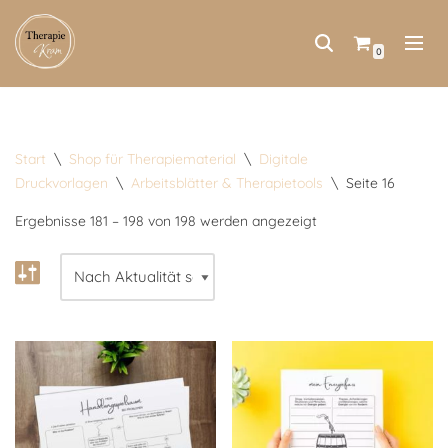
Zum
0
Inhalt
springen
Start
\
Shop für Therapiematerial
\
Digitale
Druckvorlagen
\
Arbeitsblätter & Therapietools
\
Seite 16
Ergebnisse 181 – 198 von 198 werden angezeigt