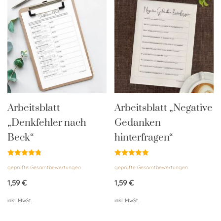
Arbeitsblatt
Arbeitsblatt „Negative
„Denkfehler nach
Gedanken
Beck“
hinterfragen“
Bewertet
Bewertet
geprüfte Gesamtbewertungen
geprüfte Gesamtbewertungen
mit
mit
4.85
4.94
von 5
von 5
1,59
€
1,59
€
inkl. MwSt.
inkl. MwSt.