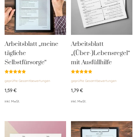
Arbeitsblatt „meine
Arbeitsblatt
tägliche
„(Über-)Lebensregel“
Selbstfürsorge“
mit Ausfüllhilfe
Bewertet
Bewertet
geprüfte Gesamtbewertungen
geprüfte Gesamtbewertungen
mit
mit
4.96
5.00
von 5
von 5
1,59
€
1,79
€
inkl. MwSt.
inkl. MwSt.