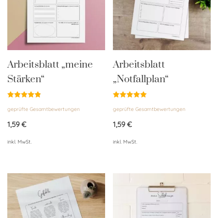
Arbeitsblatt „meine
Arbeitsblatt
Stärken“
„Notfallplan“
Bewertet
Bewertet
geprüfte Gesamtbewertungen
geprüfte Gesamtbewertungen
mit
mit
4.90
5.00
von 5
von 5
1,59
€
1,59
€
inkl. MwSt.
inkl. MwSt.