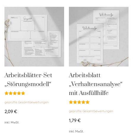
Arbeitsblätter-Set
Arbeitsblatt
„Störungsmodell“
„Verhaltensanalyse“
mit Ausfüllhilfe
Bewertet
geprüfte Gesamtbewertungen
mit
4.92
Bewertet
von 5
2,09
€
geprüfte Gesamtbewertungen
mit
5.00
von 5
1,79
€
inkl. MwSt.
inkl. MwSt.