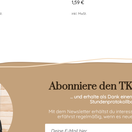
von 5
1,59
€
t.
inkl. MwSt.
Abonniere den TK
… und erhalte als Dank ein
Stundenprotokollb
Mit dem Newsletter erhältst du intere
erfährst regelmäßig, wenn es neue