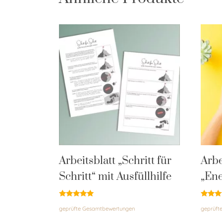
Arbeitsblatt „Schritt für
Arbe
Schritt“ mit Ausfüllhilfe
„Ene
Bewertet
Bewert
geprüfte Gesamtbewertungen
geprüft
mit
mit
4.95
4.88