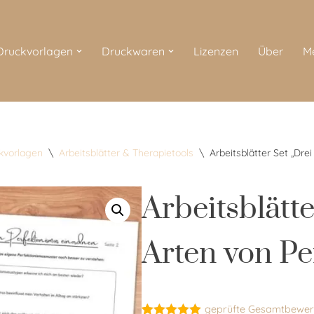
 Druckvorlagen
Druckwaren
Lizenzen
Über
M
ckvorlagen
\
Arbeitsblätter & Therapietools
\
Arbeitsblätter Set „Dre
Arbeitsblätte
Arten von Pe
geprüfte Gesamtbewer