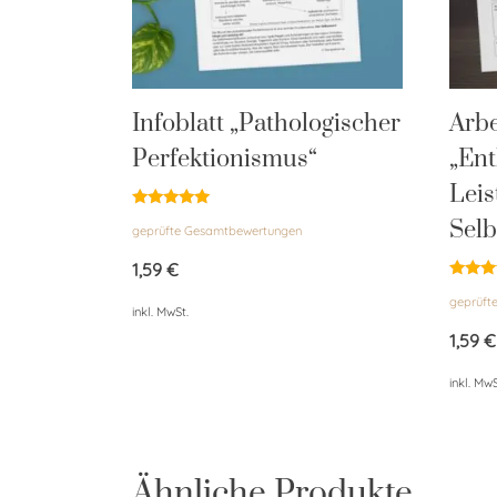
Infoblatt „Pathologischer
Arbe
Perfektionismus“
„En
Leis
Bewertet
Selb
geprüfte Gesamtbewertungen
mit
5.00
von 5
1,59
€
Bewert
geprüft
mit
inkl. MwSt.
5.00
von 5
1,59
€
inkl. MwS
Ähnliche Produkte