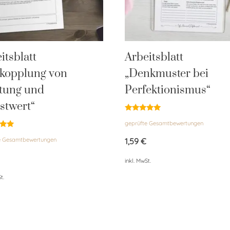
itsblatt
Arbeitsblatt
tkopplung von
„Denkmuster bei
tung und
Perfektionismus“
stwert“
Bewertet
geprüfte Gesamtbewertungen
mit
5.00
et
von 5
e Gesamtbewertungen
1,59
€
inkl. MwSt.
t.