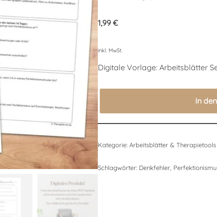
Bewertet mit
3
5.00
von 5,
1,99
€
basierend
auf
Kundenbewertungen
inkl. MwSt.
Digitale Vorlage: Arbeitsblätter S
In de
Kategorie:
Arbeitsblätter & Therapietools
Schlagwörter:
Denkfehler
,
Perfektionismu