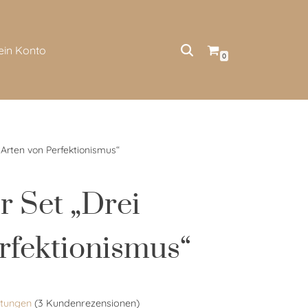
ein Konto
0
i Arten von Perfektionismus“
r Set „Drei
rfektionismus“
tungen
(
3
Kundenrezensionen)