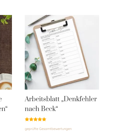
e
Arbeitsblatt „Denkfehler
en“
nach Beck“
Bewertet
geprüfte Gesamtbewertungen
mit
4.85