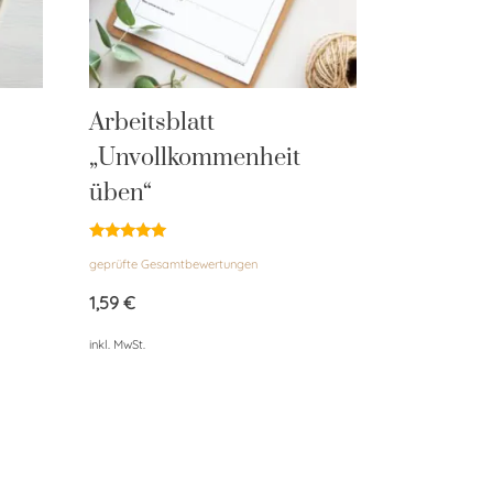
Arbeitsblatt
„Unvollkommenheit
üben“
Bewertet
geprüfte Gesamtbewertungen
mit
5.00
von 5
1,59
€
inkl. MwSt.