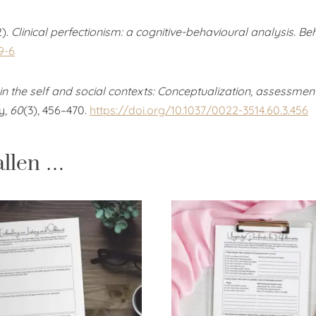
2).
Clinical perfectionism: a cognitive-behavioural analysis.
Beh
9-6
in the self and social contexts: Conceptualization, assessme
y
, 60
(3), 456–470.
https://doi.org/10.1037/0022-3514.60.3.456
allen …