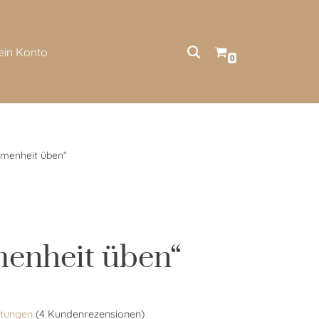
ein Konto
0
mmenheit üben“
enheit üben“
tungen
(
4
Kundenrezensionen)