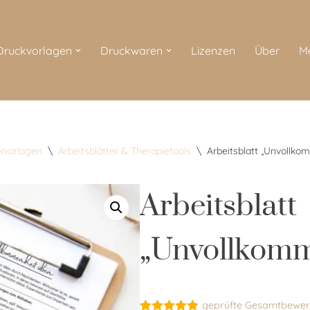
 Druckvorlagen
Druckwaren
Lizenzen
Über
M
ckvorlagen
\
Arbeitsblätter & Therapietools
\
Arbeitsblatt „Unvollko
Arbeitsblatt
„Unvollkomm
geprüfte Gesamtbewer