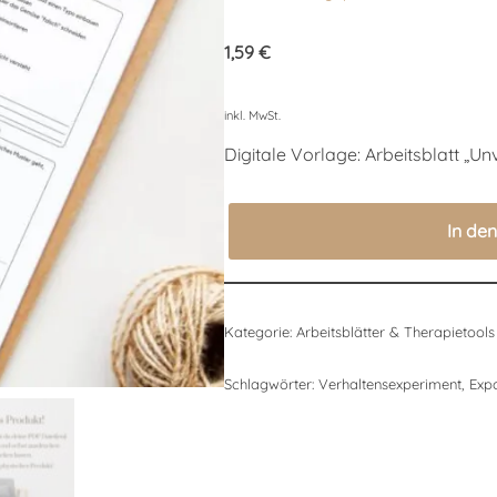
Bewertet mit
4
5.00
von 5,
1,59
€
basierend
auf
Kundenbewertungen
inkl. MwSt.
Digitale Vorlage: Arbeitsblatt „
In de
Kategorie:
Arbeitsblätter & Therapietools
Schlagwörter:
Verhaltensexperiment
,
Expo