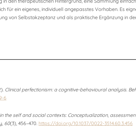
ung in den therapeutischen Hintergrund, eine Sammlung einfa
 für ein eigenes, individuell angepasstes Vorhaben. Es eignet
rung von Selbstakzeptanz und als praktische Ergänzung in der
2).
Clinical perfectionism: a cognitive-behavioural analysis.
Beh
9-6
in the self and social contexts: Conceptualization, assessme
y
, 60
(3), 456–470.
https://doi.org/10.1037/0022-3514.60.3.456