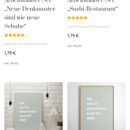
Arbeitsblätter-Set
Arbeitsblätter-Set
„Neue Denkmuster
„Sushi-Restaurant“
sind wie neue
Bewertet
Schuhe“
geprüfte Gesamtbewertungen
mit
5.00
von 5
1,79
€
Bewertet
geprüfte Gesamtbewertungen
mit
inkl. MwSt.
5.00
von 5
1,79
€
inkl. MwSt.