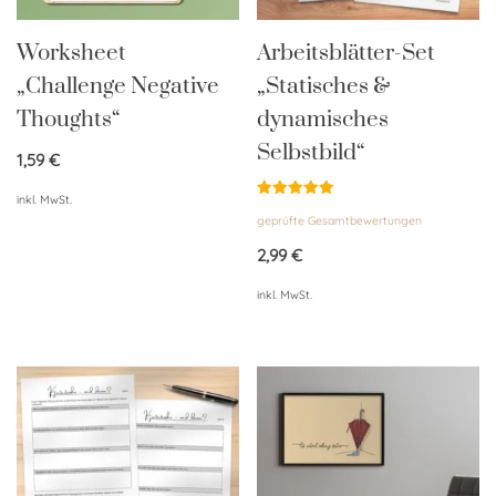
Worksheet
Arbeitsblätter-Set
„Challenge Negative
„Statisches &
Thoughts“
dynamisches
Selbstbild“
1,59
€
inkl. MwSt.
Bewertet
geprüfte Gesamtbewertungen
mit
5.00
von 5
2,99
€
inkl. MwSt.