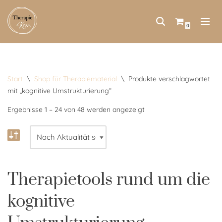
Zum
0
Inhalt
springen
Start
\
Shop für Therapiematerial
\
Produkte verschlagwortet
mit „kognitive Umstrukturierung“
Ergebnisse 1 – 24 von 48 werden angezeigt
Therapietools rund um die
kognitive