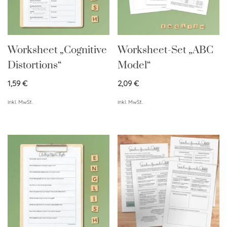
Worksheet „Cognitive
Worksheet-Set „ABC
Distortions“
Model“
1,59
€
2,09
€
inkl. MwSt.
inkl. MwSt.