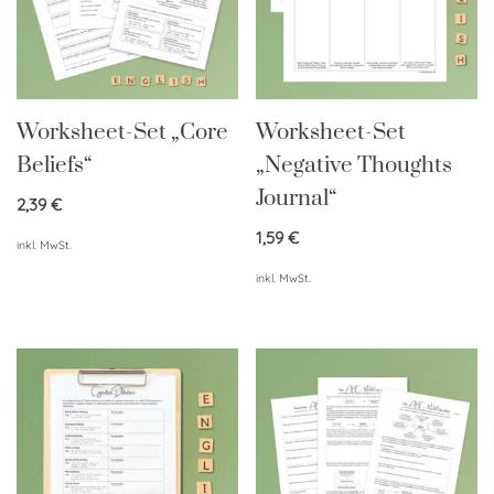
Worksheet-Set „Core
Worksheet-Set
Beliefs“
„Negative Thoughts
Journal“
2,39
€
1,59
€
inkl. MwSt.
inkl. MwSt.