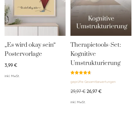
„Es wird okay sein“
Therapietools-Set:
Postervorlage
Kognitive
Umstrukturierung
3,99
€
inkl. MwSt.
Bewertet
geprüfte Gesamtbewertungen
mit
4.67
von 5
29,97
€
26,97
€
inkl. MwSt.