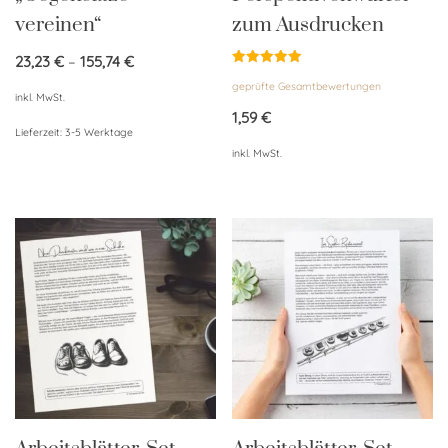
vereinen“
zum Ausdrucken
23,23
€
–
155,74
€
Bewertet
geprüfte Gesamtbewertungen
mit
inkl. MwSt.
5.00
von 5
1,59
€
Lieferzeit:
3-5 Werktage
inkl. MwSt.