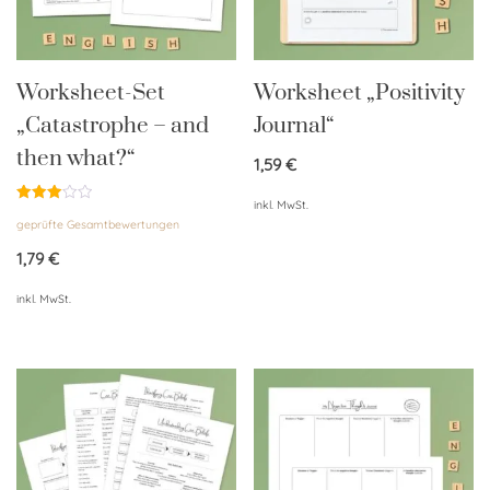
Worksheet-Set
Worksheet „Positivity
„Catastrophe – and
Journal“
then what?“
1,59
€
inkl. MwSt.
Bewertet
geprüfte Gesamtbewertungen
mit
3.00
von 5
1,79
€
inkl. MwSt.