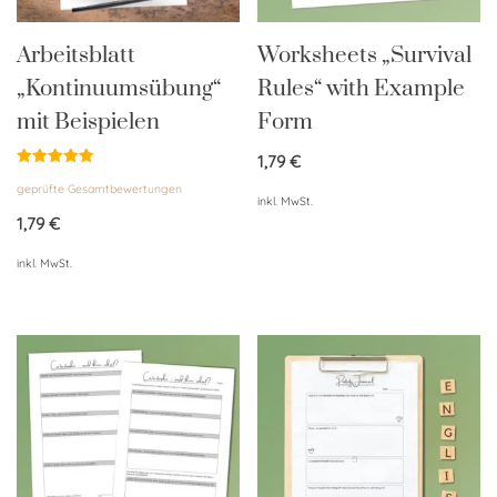
Arbeitsblatt
Worksheets „Survival
„Kontinuumsübung“
Rules“ with Example
mit Beispielen
Form
1,79
€
Bewertet
geprüfte Gesamtbewertungen
mit
inkl. MwSt.
5.00
von 5
1,79
€
inkl. MwSt.