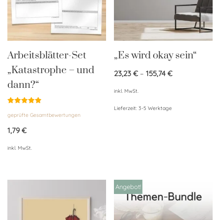
Arbeitsblätter-Set
„Es wird okay sein“
„Katastrophe – und
23,23
€
–
155,74
€
dann?“
inkl. MwSt.
Lieferzeit:
3-5 Werktage
Bewertet
geprüfte Gesamtbewertungen
mit
5.00
von 5
1,79
€
inkl. MwSt.
Angebot!