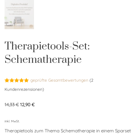
Therapietools-Set:
Schematherapie
geprüfte Gesamtbewertungen
(
2
Bewertet
2
Kundenrezensionen)
mit
5.00
von 5,
basierend
14,33
€
12,90
€
auf
Kundenbewertungen
inkl. MwSt.
Therapietools zum Thema Schematherapie in einem Sparset