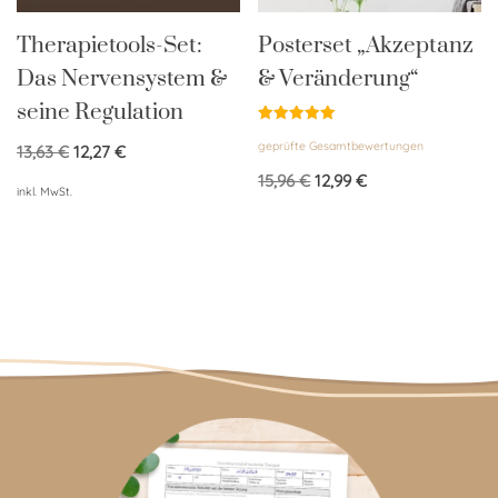
Therapietools-Set:
Posterset „Akzeptanz
Das Nervensystem &
& Veränderung“
seine Regulation
Bewertet
geprüfte Gesamtbewertungen
mit
13,63
€
12,27
€
5.00
von 5
15,96
€
12,99
€
inkl. MwSt.