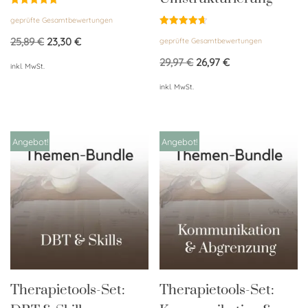
Bewertet
geprüfte Gesamtbewertungen
mit
5.00
Bewertet
von 5
25,89
€
23,30
€
geprüfte Gesamtbewertungen
mit
4.67
von 5
29,97
€
26,97
€
inkl. MwSt.
inkl. MwSt.
Angebot!
Angebot!
Therapietools-Set:
Therapietools-Set: